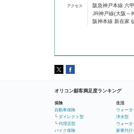
阪急神戸本線 六甲
JR神戸線(大阪～神
阪神本線 新在家 徒
オリコン顧客満足度ランキング
保険
生活
自動車保険
ウォータ
└
ダイレクト型
浄水型
└
代理店型
ウォータ
バイク保険
家事代行