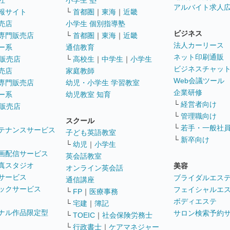
社
小学生 塾
アルバイト求人
報サイト
└
首都圏
｜
東海
｜
近畿
売店
小学生 個別指導塾
ビジネス
専門販売店
└
首都圏
｜
東海
｜
近畿
法人カーリース
ー系
通信教育
ネット印刷通販
販売店
└
高校生
｜
中学生
｜
小学生
ビジネスチャッ
売店
家庭教師
Web会議ツール
専門販売店
幼児・小学生 学習教室
企業研修
ー系
幼児教室 知育
└
経営者向け
販売店
└
管理職向け
スクール
└
若手・一般社
テナンスサービス
子ども英語教室
└
新卒向け
└
幼児
｜
小学生
画配信サービス
英会話教室
真スタジオ
美容
オンライン英会話
サービス
ブライダルエス
通信講座
ックサービス
フェイシャルエ
└
FP
｜
医療事務
ボディエステ
└
宅建
｜
簿記
ナル作品限定型
サロン検索予約
└
TOEIC
｜
社会保険労務士
└
行政書士
｜
ケアマネジャー