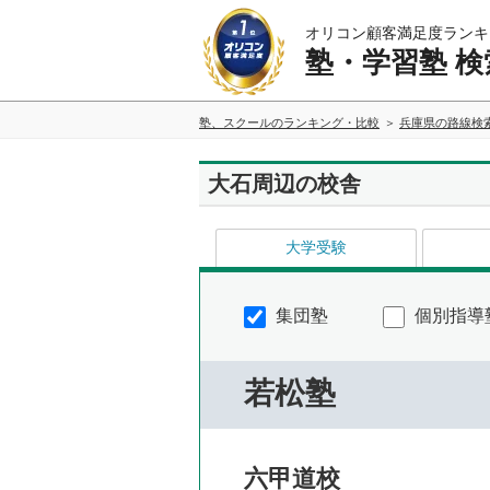
オリコン顧客満足度ランキ
塾・学習塾 検
塾、スクールのランキング・比較
兵庫県の路線検
大石周辺の校舎
大学受験
集団塾
個別指導
若松塾
六甲道校