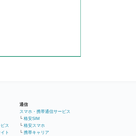
通信
ト
スマホ・携帯通信サービス
└
格安SIM
ービス
└
格安スマホ
サイト
└
携帯キャリア