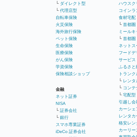
└
ダイレクト型
ハウスク
└
代理店型
コインラ
自転車保険
食材宅配
火災保険
└
首都圏
海外旅行保険
ミールキ
ペット保険
└
首都圏
生命保険
ネットス
医療保険
フードデ
がん保険
サービス
学資保険
ふるさと
保険相談ショップ
トランク
└
レンタ
└
コンテ
金融
└
宅配型
ネット証券
引越し会
NISA
カーシェ
└
証券会社
レンタカ
└
銀行
格安レン
スマホ専業証券
カーリー
iDeCo 証券会社