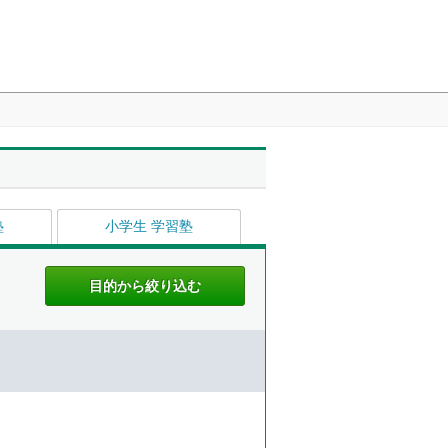
塾
小学生 学習塾