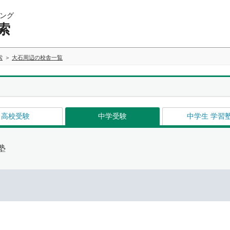
ング
索
索
大石周辺の校舎一覧
高校受験
中学受験
中学生 学習
塾