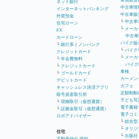
車買取会
ネット銀行
中古車情
インターネットバンキング
中古車販
外貨預金
└
中古車
住宅ローン
└
メーカ
FX
中古車
カードローン
バイク販
└
銀行系
｜
ノンバンク
└
バイク
クレジットカード
└
メーカ
└
年会費無料
バイク
└
クレジットカード
車検
└
ゴールドカード
カーメン
デビットカード
カフェ
キャッシュレス決済アプリ
定額制動
暗号資産取引所
子ども写
└
現物取引（仮想通貨）
電子書籍
└
証拠金取引（仮想通貨）
電子コミ
ロボアドバイザー
└
総合型
└
オリジ
住宅
└
出版社
不動産仲介 売却