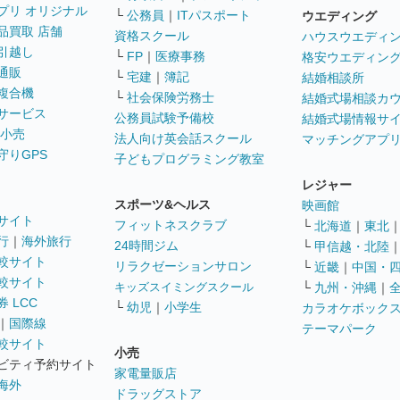
プリ オリジナル
└
公務員
｜
ITパスポート
ウエディング
品買取 店舗
資格スクール
ハウスウエディ
引越し
└
FP
｜
医療事務
格安ウエディン
通販
└
宅建
｜
簿記
結婚相談所
複合機
└
社会保険労務士
結婚式場相談カ
サービス
公務員試験予備校
結婚式場情報サ
 小売
法人向け英会話スクール
マッチングアプ
守りGPS
子どもプログラミング教室
レジャー
スポーツ&ヘルス
映画館
サイト
フィットネスクラブ
└
北海道
｜
東北
行
｜
海外旅行
24時間ジム
└
甲信越・北陸
較サイト
リラクゼーションサロン
└
近畿
｜
中国・
較サイト
キッズスイミングスクール
└
九州・沖縄
｜
 LCC
└
幼児
｜
小学生
カラオケボック
｜
国際線
テーマパーク
較サイト
小売
ビティ予約サイト
家電量販店
海外
ドラッグストア