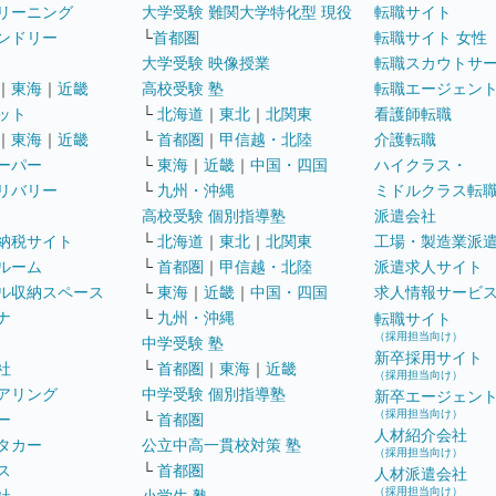
リーニング
大学受験 難関大学特化型 現役
転職サイト
ンドリー
└
首都圏
転職サイト 女性
大学受験 映像授業
転職スカウトサ
｜
東海
｜
近畿
高校受験 塾
転職エージェン
ット
└
北海道
｜
東北
｜
北関東
看護師転職
｜
東海
｜
近畿
└
首都圏
｜
甲信越・北陸
介護転職
ーパー
└
東海
｜
近畿
｜
中国・四国
ハイクラス・
リバリー
└
九州・沖縄
ミドルクラス転
高校受験 個別指導塾
派遣会社
納税サイト
└
北海道
｜
東北
｜
北関東
工場・製造業派
ルーム
└
首都圏
｜
甲信越・北陸
派遣求人サイト
ル収納スペース
└
東海
｜
近畿
｜
中国・四国
求人情報サービ
ナ
└
九州・沖縄
転職サイト
（採用担当向け）
中学受験 塾
新卒採用サイト
社
└
首都圏
｜
東海
｜
近畿
（採用担当向け）
アリング
中学受験 個別指導塾
新卒エージェン
（採用担当向け）
ー
└
首都圏
人材紹介会社
タカー
公立中高一貫校対策 塾
（採用担当向け）
ス
└
首都圏
人材派遣会社
（採用担当向け）