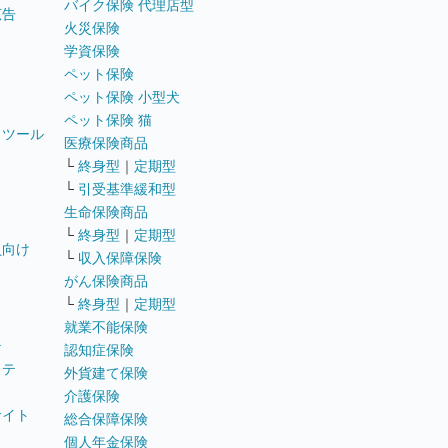
バイク保険 代理店型
広告
火災保険
学資保険
ペット保険
ペット保険 小型犬
ペット保険 猫
トツール
医療保険商品
└
終身型
｜
定期型
└
引受基準緩和型
生命保険商品
└
終身型
｜
定期型
員向け
└
収入保障保険
がん保険商品
└
終身型
｜
定期型
就業不能保険
テ
認知症保険
ステ
外貨建て保険
介護保険
サイト
総合保障保険
個人年金保険