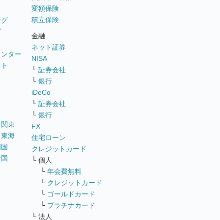
変額保険
積立保険
ング
グ
金融
ネット証券
ウンター
NISA
イト
└
証券会社
リ
└
銀行
iDeCo
└
証券会社
└
銀行
｜
関東
FX
｜
東海
住宅ローン
四国
クレジットカード
全国
└ 個人
ス
└
年会費無料
└
クレジットカード
└
ゴールドカード
└
プラチナカード
└ 法人