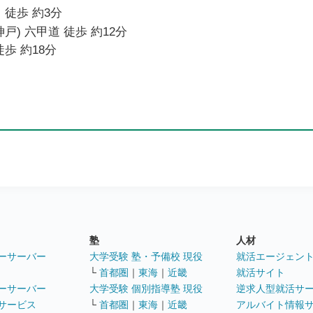
 徒歩 約3分
戸) 六甲道 徒歩 約12分
歩 約18分
塾
人材
ーサーバー
大学受験 塾・予備校 現役
就活エージェン
└
首都圏
｜
東海
｜
近畿
就活サイト
ーサーバー
大学受験 個別指導塾 現役
逆求人型就活サ
サービス
└
首都圏
｜
東海
｜
近畿
アルバイト情報