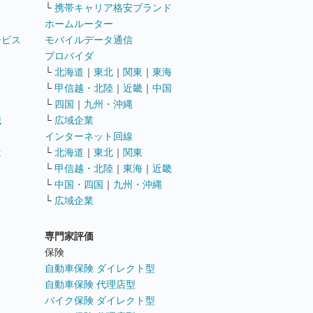
└
携帯キャリア格安ブランド
ホームルーター
ービス
モバイルデータ通信
ト
プロバイダ
└
北海道
｜
東北
｜
関東
｜
東海
└
甲信越・北陸
｜
近畿
｜
中国
└
四国
｜
九州・沖縄
職
└
広域企業
インターネット回線
遣
└
北海道
｜
東北
｜
関東
└
甲信越・北陸
｜
東海
｜
近畿
ス
└
中国・四国
｜
九州・沖縄
└
広域企業
専門家評価
ト
保険
自動車保険 ダイレクト型
自動車保険 代理店型
バイク保険 ダイレクト型