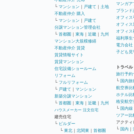
マンガア
└
マンション
｜
戸建て
｜
土地
ブランド
不動産仲介 購入
オフィス
└
マンション
｜
戸建て
オフィス
分譲マンション管理会社
オフィス
└
首都圏
｜
東海
｜
近畿
｜
九州
福利厚生
マンション大規模修繕
電力会社
不動産仲介 賃貸
子ども見
賃貸情報サイト
賃貸マンション
トラベル
住宅設備ショールーム
旅行予約
リフォーム
└
国内旅
└
フルリフォーム
航空券比
└
戸建て
｜
マンション
ホテル比
新築分譲マンション
格安航空券
└
首都圏
｜
東海
｜
近畿
｜
九州
└
国内線
ハウスメーカー 注文住宅
ツアー比
建売住宅
アクティ
└
ビルダー
└
国内
｜
└
東北
｜
北関東
｜
首都圏