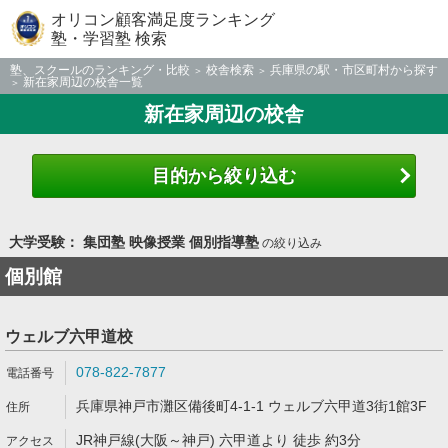
オリコン顧客満足度ランキング
塾・学習塾 検索
塾、スクールのランキング・比較
校舎検索
兵庫県の駅・市区町村から探す
新在家周辺の校舎一覧
新在家周辺の校舎
目的から絞り込む
大学受験： 集団塾 映像授業 個別指導塾
の絞り込み
個別館
ウェルブ六甲道校
078-822-7877
兵庫県神戸市灘区備後町4-1-1 ウェルブ六甲道3街1館3F
JR神戸線(大阪～神戸) 六甲道より 徒歩 約3分