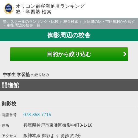
オリコン顧客満足度ランキング
塾・学習塾 検索
塾、スクールのランキング・比較
校舎検索
兵庫県の駅・市区町村から探す
御影周辺の校舎一覧
御影周辺の校舎
目的から絞り込む
中学生 学習塾
の絞り込み
開進館
御影校
078-858-7715
兵庫県神戸市東灘区御影中町3-1-16
阪神本線 御影より 徒歩 約2分