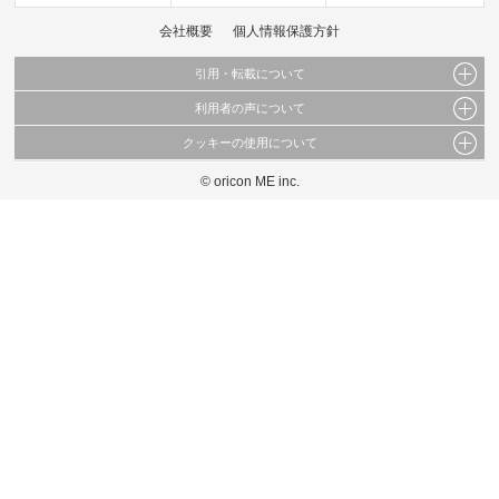
会社概要
個人情報保護方針
引用・転載について
利用者の声について
当サイトで公開されている情報（文字、写真、イラスト、画像データ等）及びこれらの配
置・編集および構造などについての著作権は株式会社oricon MEに帰属しております。
クッキーの使用について
当サイトに掲載している内容はすべてサービスの利用者が提出された見解・感想です。
これらの情報を権利者の許可なく無断転載・複製などの二次利用を行うことは固く禁じて
弊社が内容について正確性を含め一切保証するものではありません。
おります。
© oricon ME inc.
このサイトでは Cookie を使用して、ユーザーに合わせたコンテンツや広告の表示、ソー
弊社の見解・ 意見ではないことをご理解いただいた上でご覧ください。
シャル メディア機能の提供、広告の表示回数やクリック数の測定を行っています。
また、ユーザーによるサイトの利用状況についても情報を収集し、ソーシャル メディア
や広告配信、データ解析の各パートナーに提供しています。
各パートナーは、この情報とユーザーが各パートナーに提供した他の情報や、ユーザーが
各パートナーのサービスを使用したときに収集した他の情報を組み合わせて使用すること
があります。