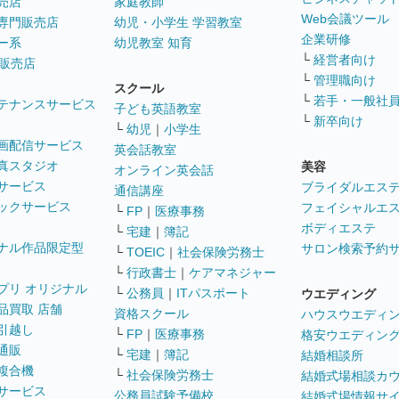
売店
家庭教師
Web会議ツール
専門販売店
幼児・小学生 学習教室
企業研修
ー系
幼児教室 知育
└
経営者向け
販売店
└
管理職向け
スクール
└
若手・一般社
テナンスサービス
子ども英語教室
└
新卒向け
└
幼児
｜
小学生
画配信サービス
英会話教室
真スタジオ
美容
オンライン英会話
サービス
ブライダルエス
通信講座
ックサービス
フェイシャルエ
└
FP
｜
医療事務
ボディエステ
└
宅建
｜
簿記
ナル作品限定型
サロン検索予約
└
TOEIC
｜
社会保険労務士
└
行政書士
｜
ケアマネジャー
プリ オリジナル
└
公務員
｜
ITパスポート
ウエディング
品買取 店舗
資格スクール
ハウスウエディ
引越し
└
FP
｜
医療事務
格安ウエディン
通販
└
宅建
｜
簿記
結婚相談所
複合機
└
社会保険労務士
結婚式場相談カ
サービス
公務員試験予備校
結婚式場情報サ