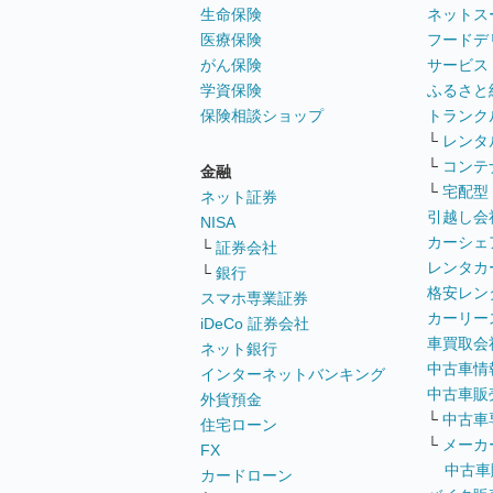
生命保険
ネットス
医療保険
フードデ
がん保険
サービス
学資保険
ふるさと
保険相談ショップ
トランク
└
レンタ
└
コンテ
金融
└
宅配型
ネット証券
引越し会
NISA
カーシェ
└
証券会社
レンタカ
└
銀行
格安レン
スマホ専業証券
カーリー
iDeCo 証券会社
車買取会
ネット銀行
中古車情
インターネットバンキング
中古車販
外貨預金
└
中古車
住宅ローン
└
メーカ
FX
中古車
カードローン