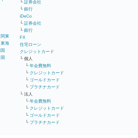
└
証券会社
リ
└
銀行
iDeCo
└
証券会社
└
銀行
｜
関東
FX
｜
東海
住宅ローン
四国
クレジットカード
全国
└ 個人
ス
└
年会費無料
└
クレジットカード
└
ゴールドカード
└
プラチナカード
└ 法人
└
年会費無料
└
クレジットカード
└
ゴールドカード
└
プラチナカード