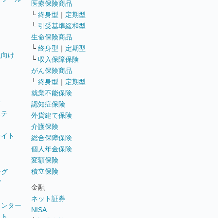
医療保険商品
└
終身型
｜
定期型
└
引受基準緩和型
生命保険商品
└
終身型
｜
定期型
員向け
└
収入保障保険
がん保険商品
└
終身型
｜
定期型
就業不能保険
テ
認知症保険
ステ
外貨建て保険
介護保険
サイト
総合保障保険
個人年金保険
変額保険
積立保険
ング
グ
金融
ネット証券
ウンター
NISA
イト