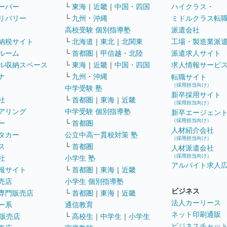
ーパー
└
東海
｜
近畿
｜
中国・四国
ハイクラス・
リバリー
└
九州・沖縄
ミドルクラス転
高校受験 個別指導塾
派遣会社
納税サイト
└
北海道
｜
東北
｜
北関東
工場・製造業派
ルーム
└
首都圏
｜
甲信越・北陸
派遣求人サイト
ル収納スペース
└
東海
｜
近畿
｜
中国・四国
求人情報サービ
ナ
└
九州・沖縄
転職サイト
（採用担当向け）
中学受験 塾
新卒採用サイト
社
└
首都圏
｜
東海
｜
近畿
（採用担当向け）
アリング
中学受験 個別指導塾
新卒エージェン
（採用担当向け）
ー
└
首都圏
人材紹介会社
タカー
公立中高一貫校対策 塾
（採用担当向け）
ス
└
首都圏
人材派遣会社
（採用担当向け）
社
小学生 塾
アルバイト求人
報サイト
└
首都圏
｜
東海
｜
近畿
売店
小学生 個別指導塾
ビジネス
専門販売店
└
首都圏
｜
東海
｜
近畿
法人カーリース
ー系
通信教育
ネット印刷通販
販売店
└
高校生
｜
中学生
｜
小学生
ビジネスチャッ