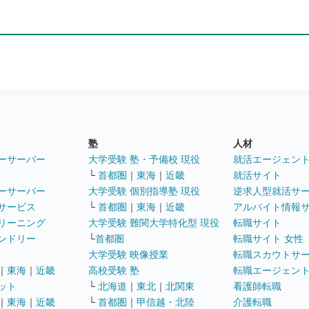
塾
人材
ーサーバー
大学受験 塾・予備校 現役
就活エージェン
└
首都圏
｜
東海
｜
近畿
就活サイト
ーサーバー
大学受験 個別指導塾 現役
逆求人型就活サ
サービス
└
首都圏
｜
東海
｜
近畿
アルバイト情報
リーニング
大学受験 難関大学特化型 現役
転職サイト
ンドリー
└
首都圏
転職サイト 女性
大学受験 映像授業
転職スカウトサ
｜
東海
｜
近畿
高校受験 塾
転職エージェン
ット
└
北海道
｜
東北
｜
北関東
看護師転職
｜
東海
｜
近畿
└
首都圏
｜
甲信越・北陸
介護転職