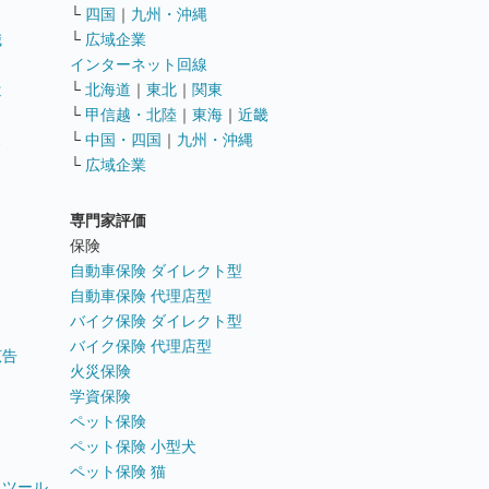
└
四国
｜
九州・沖縄
職
└
広域企業
インターネット回線
遣
└
北海道
｜
東北
｜
関東
└
甲信越・北陸
｜
東海
｜
近畿
ス
└
中国・四国
｜
九州・沖縄
└
広域企業
専門家評価
ト
保険
自動車保険 ダイレクト型
自動車保険 代理店型
バイク保険 ダイレクト型
バイク保険 代理店型
広告
火災保険
学資保険
ペット保険
ペット保険 小型犬
ペット保険 猫
トツール