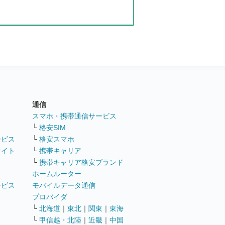
通信
ト
スマホ・携帯通信サービス
└
格安SIM
ービス
└
格安スマホ
サイト
└
携帯キャリア
└
携帯キャリア格安ブランド
ホームルーター
ービス
モバイルデータ通信
ト
プロバイダ
└
北海道
｜
東北
｜
関東
｜
東海
└
甲信越・北陸
｜
近畿
｜
中国