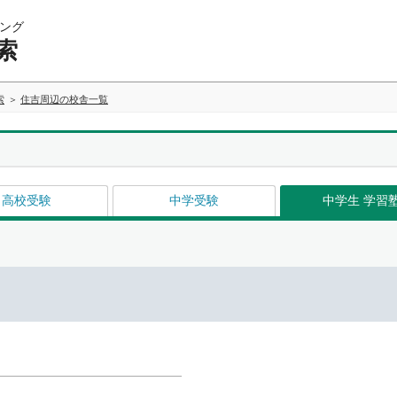
ング
索
索
住吉周辺の校舎一覧
高校受験
中学受験
中学生 学習