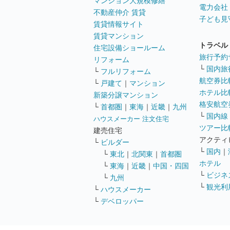
マンション大規模修繕
電力会社
不動産仲介 賃貸
子ども見
賃貸情報サイト
賃貸マンション
トラベル
住宅設備ショールーム
旅行予約
リフォーム
└
国内旅
└
フルリフォーム
航空券比
└
戸建て
｜
マンション
ホテル比
新築分譲マンション
格安航空券
└
首都圏
｜
東海
｜
近畿
｜
九州
└
国内線
ハウスメーカー 注文住宅
ツアー比
建売住宅
アクティ
└
ビルダー
└
国内
｜
└
東北
｜
北関東
｜
首都圏
ホテル
└
東海
｜
近畿
｜
中国・四国
└
ビジネ
└
九州
└
観光利
└
ハウスメーカー
└
デベロッパー