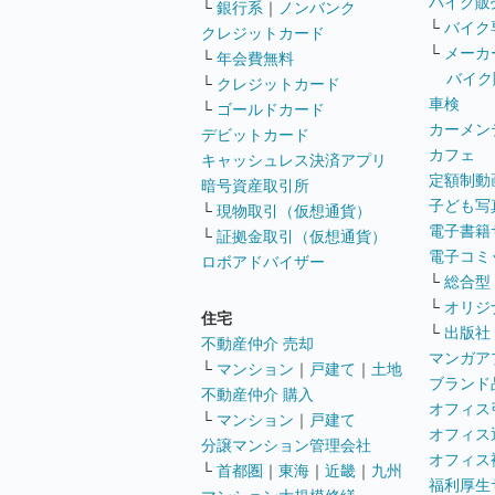
バイク販
└
銀行系
｜
ノンバンク
└
バイク
クレジットカード
└
メーカ
└
年会費無料
バイク
└
クレジットカード
車検
└
ゴールドカード
カーメン
デビットカード
カフェ
キャッシュレス決済アプリ
定額制動
暗号資産取引所
子ども写
└
現物取引（仮想通貨）
電子書籍
└
証拠金取引（仮想通貨）
電子コミ
ロボアドバイザー
└
総合型
└
オリジ
住宅
└
出版社
不動産仲介 売却
マンガア
└
マンション
｜
戸建て
｜
土地
ブランド
不動産仲介 購入
オフィス
└
マンション
｜
戸建て
オフィス
分譲マンション管理会社
オフィス
└
首都圏
｜
東海
｜
近畿
｜
九州
福利厚生