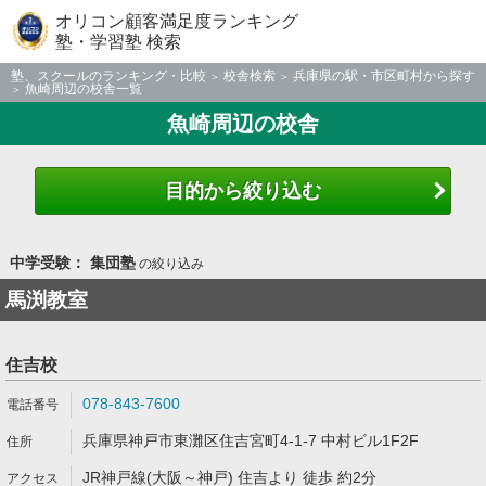
オリコン顧客満足度ランキング
塾・学習塾 検索
塾、スクールのランキング・比較
校舎検索
兵庫県の駅・市区町村から探す
魚崎周辺の校舎一覧
魚崎周辺の校舎
目的から絞り込む
中学受験： 集団塾
の絞り込み
馬渕教室
住吉校
078-843-7600
兵庫県神戸市東灘区住吉宮町4-1-7 中村ビル1F2F
JR神戸線(大阪～神戸) 住吉より 徒歩 約2分