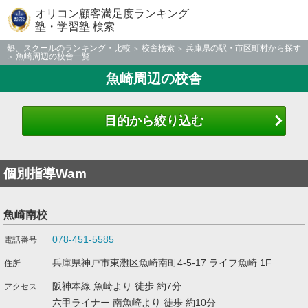
オリコン顧客満足度ランキング
塾・学習塾 検索
塾、スクールのランキング・比較
校舎検索
兵庫県の駅・市区町村から探す
魚崎周辺の校舎一覧
魚崎周辺の校舎
目的から絞り込む
個別指導Wam
魚崎南校
078-451-5585
兵庫県神戸市東灘区魚崎南町4-5-17 ライフ魚崎 1F
阪神本線 魚崎より 徒歩 約7分
六甲ライナー 南魚崎より 徒歩 約10分