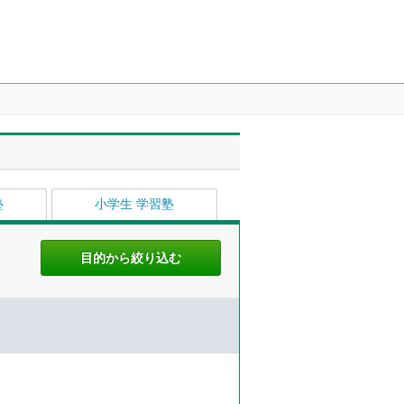
塾
小学生 学習塾