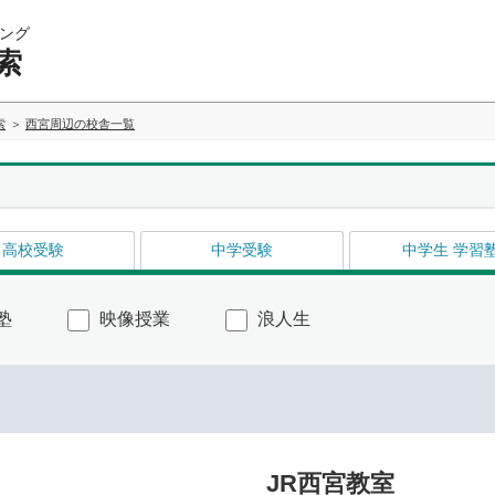
ング
索
索
西宮周辺の校舎一覧
高校受験
中学受験
中学生 学習
塾
映像授業
浪人生
JR西宮教室