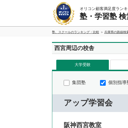
オリコン顧客満足度ランキ
塾・学習塾 検
塾、スクールのランキング・比較
兵庫県の路線検
西宮周辺の校舎
大学受験
集団塾
個別指導
アップ学習会
阪神西宮教室