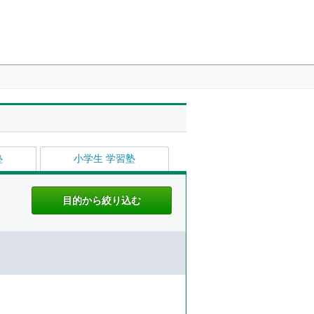
塾
小学生 学習塾