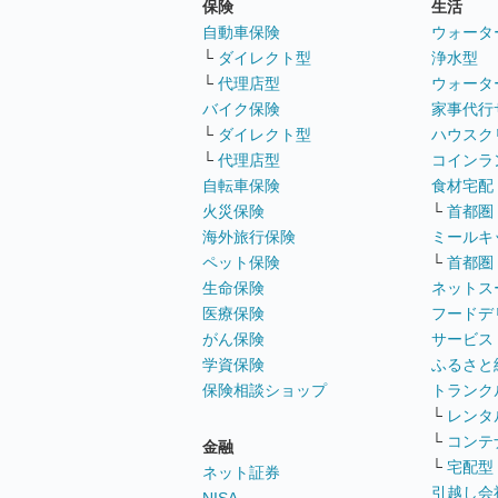
保険
生活
自動車保険
ウォータ
└
ダイレクト型
浄水型
└
代理店型
ウォータ
バイク保険
家事代行
└
ダイレクト型
ハウスク
└
代理店型
コインラ
自転車保険
食材宅配
火災保険
└
首都圏
海外旅行保険
ミールキ
ペット保険
└
首都圏
生命保険
ネットス
医療保険
フードデ
がん保険
サービス
学資保険
ふるさと
保険相談ショップ
トランク
└
レンタ
└
コンテ
金融
└
宅配型
ネット証券
引越し会