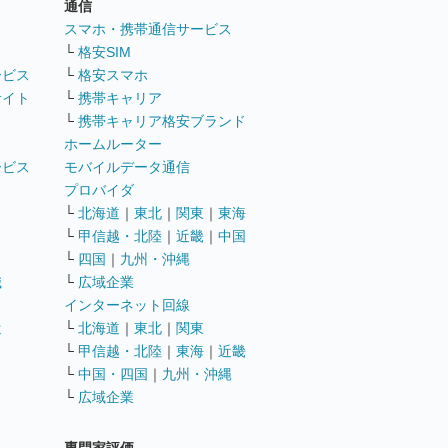
通信
ト
スマホ・携帯通信サービス
└
格安SIM
ービス
└
格安スマホ
サイト
└
携帯キャリア
└
携帯キャリア格安ブランド
ホームルーター
ービス
モバイルデータ通信
ト
プロバイダ
└
北海道
｜
東北
｜
関東
｜
東海
└
甲信越・北陸
｜
近畿
｜
中国
└
四国
｜
九州・沖縄
職
└
広域企業
インターネット回線
遣
└
北海道
｜
東北
｜
関東
└
甲信越・北陸
｜
東海
｜
近畿
ス
└
中国・四国
｜
九州・沖縄
└
広域企業