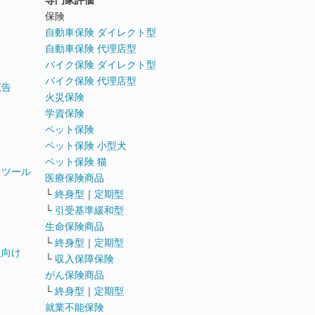
専門家評価
ト
保険
自動車保険 ダイレクト型
自動車保険 代理店型
バイク保険 ダイレクト型
バイク保険 代理店型
広告
火災保険
学資保険
ペット保険
ペット保険 小型犬
ペット保険 猫
トツール
医療保険商品
└
終身型
｜
定期型
└
引受基準緩和型
生命保険商品
└
終身型
｜
定期型
員向け
└
収入保障保険
がん保険商品
└
終身型
｜
定期型
就業不能保険