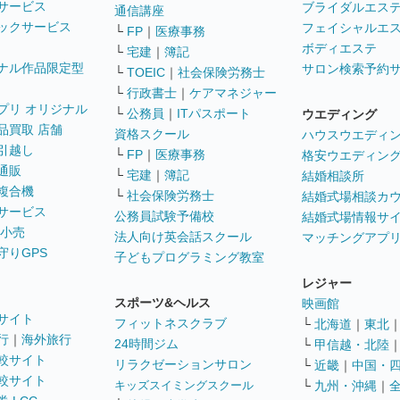
サービス
ブライダルエス
通信講座
ックサービス
フェイシャルエ
└
FP
｜
医療事務
ボディエステ
└
宅建
｜
簿記
ナル作品限定型
サロン検索予約
└
TOEIC
｜
社会保険労務士
└
行政書士
｜
ケアマネジャー
プリ オリジナル
└
公務員
｜
ITパスポート
ウエディング
品買取 店舗
資格スクール
ハウスウエディ
引越し
└
FP
｜
医療事務
格安ウエディン
通販
└
宅建
｜
簿記
結婚相談所
複合機
└
社会保険労務士
結婚式場相談カ
サービス
公務員試験予備校
結婚式場情報サ
 小売
法人向け英会話スクール
マッチングアプ
守りGPS
子どもプログラミング教室
レジャー
スポーツ&ヘルス
映画館
サイト
フィットネスクラブ
└
北海道
｜
東北
行
｜
海外旅行
24時間ジム
└
甲信越・北陸
較サイト
リラクゼーションサロン
└
近畿
｜
中国・
較サイト
キッズスイミングスクール
└
九州・沖縄
｜