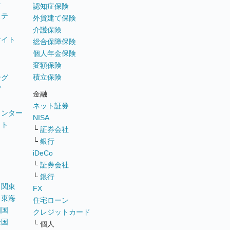
テ
認知症保険
ステ
外貨建て保険
介護保険
サイト
総合保障保険
個人年金保険
変額保険
積立保険
ング
グ
金融
ネット証券
ウンター
NISA
イト
└
証券会社
リ
└
銀行
iDeCo
└
証券会社
└
銀行
｜
関東
FX
｜
東海
住宅ローン
四国
クレジットカード
全国
└ 個人