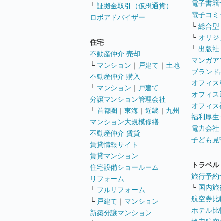
電子書籍
└
証拠金取引（仮想通貨）
電子コミ
ロボアドバイザー
└
総合型
└
オリジ
住宅
└
出版社
不動産仲介 売却
マンガア
└
マンション
｜
戸建て
｜
土地
ブランド
不動産仲介 購入
オフィス
└
マンション
｜
戸建て
オフィス
分譲マンション管理会社
オフィス
└
首都圏
｜
東海
｜
近畿
｜
九州
福利厚生
マンション大規模修繕
電力会社
不動産仲介 賃貸
子ども見
賃貸情報サイト
賃貸マンション
トラベル
住宅設備ショールーム
旅行予約
リフォーム
└
国内旅
└
フルリフォーム
航空券比
└
戸建て
｜
マンション
ホテル比
新築分譲マンション