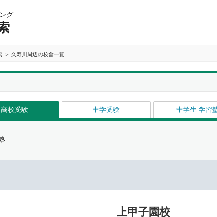
ング
索
索
久寿川周辺の校舎一覧
高校受験
中学受験
中学生 学習
塾
上甲子園校