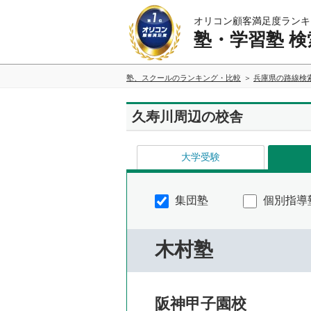
オリコン顧客満足度ランキ
塾・学習塾 検
塾、スクールのランキング・比較
兵庫県の路線検
久寿川周辺の校舎
大学受験
集団塾
個別指導
木村塾
阪神甲子園校