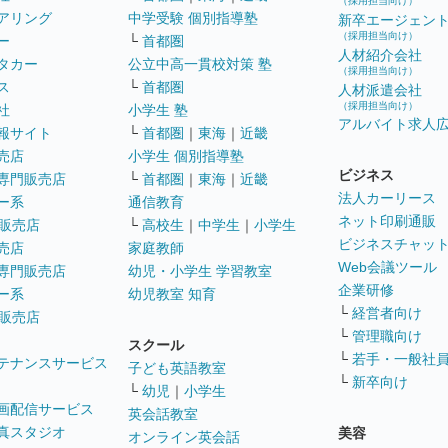
（採用担当向け）
アリング
中学受験 個別指導塾
新卒エージェン
（採用担当向け）
ー
└
首都圏
人材紹介会社
タカー
公立中高一貫校対策 塾
（採用担当向け）
ス
└
首都圏
人材派遣会社
（採用担当向け）
社
小学生 塾
アルバイト求人
報サイト
└
首都圏
｜
東海
｜
近畿
売店
小学生 個別指導塾
ビジネス
専門販売店
└
首都圏
｜
東海
｜
近畿
法人カーリース
ー系
通信教育
ネット印刷通販
販売店
└
高校生
｜
中学生
｜
小学生
ビジネスチャッ
売店
家庭教師
Web会議ツール
専門販売店
幼児・小学生 学習教室
企業研修
ー系
幼児教室 知育
└
経営者向け
販売店
└
管理職向け
スクール
└
若手・一般社
テナンスサービス
子ども英語教室
└
新卒向け
└
幼児
｜
小学生
画配信サービス
英会話教室
真スタジオ
美容
オンライン英会話