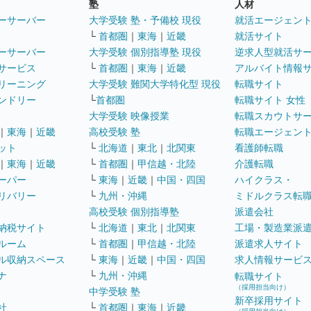
塾
人材
ーサーバー
大学受験 塾・予備校 現役
就活エージェン
└
首都圏
｜
東海
｜
近畿
就活サイト
ーサーバー
大学受験 個別指導塾 現役
逆求人型就活サ
サービス
└
首都圏
｜
東海
｜
近畿
アルバイト情報
リーニング
大学受験 難関大学特化型 現役
転職サイト
ンドリー
└
首都圏
転職サイト 女性
大学受験 映像授業
転職スカウトサ
｜
東海
｜
近畿
高校受験 塾
転職エージェン
ット
└
北海道
｜
東北
｜
北関東
看護師転職
｜
東海
｜
近畿
└
首都圏
｜
甲信越・北陸
介護転職
ーパー
└
東海
｜
近畿
｜
中国・四国
ハイクラス・
リバリー
└
九州・沖縄
ミドルクラス転
高校受験 個別指導塾
派遣会社
納税サイト
└
北海道
｜
東北
｜
北関東
工場・製造業派
ルーム
└
首都圏
｜
甲信越・北陸
派遣求人サイト
ル収納スペース
└
東海
｜
近畿
｜
中国・四国
求人情報サービ
ナ
└
九州・沖縄
転職サイト
（採用担当向け）
中学受験 塾
新卒採用サイト
社
└
首都圏
｜
東海
｜
近畿