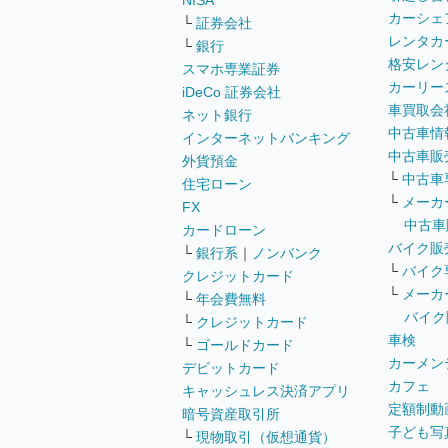
NISA
カーシェ
└
証券会社
レンタカ
└
銀行
格安レン
スマホ専業証券
カーリー
iDeCo 証券会社
車買取会
ネット銀行
中古車情
インターネットバンキング
中古車販
外貨預金
└
中古車
住宅ローン
└
メーカ
FX
中古車
カードローン
バイク販
└
銀行系
｜
ノンバンク
└
バイク
クレジットカード
└
メーカ
└
年会費無料
バイク
└
クレジットカード
車検
└
ゴールドカード
カーメン
デビットカード
カフェ
キャッシュレス決済アプリ
定額制動
暗号資産取引所
子ども写
└
現物取引（仮想通貨）