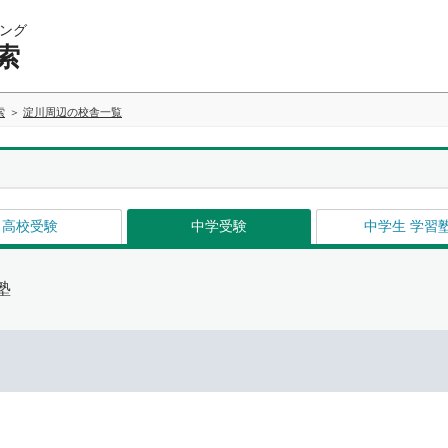
ング
索
索
淀川周辺の校舎一覧
高校受験
中学受験
中学生 学習
塾