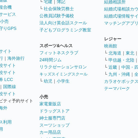
通販
└
宅建
｜
簿記
結婚相談所
複合機
└
社会保険労務士
結婚式場相談カ
サービス
公務員試験予備校
結婚式場情報サ
 小売
法人向け英会話スクール
マッチングアプ
守りGPS
子どもプログラミング教室
レジャー
スポーツ&ヘルス
映画館
サイト
フィットネスクラブ
└
北海道
｜
東北
行
｜
海外旅行
24時間ジム
└
甲信越・北陸
較サイト
リラクゼーションサロン
└
近畿
｜
中国・
較サイト
キッズスイミングスクール
└
九州・沖縄
｜
 LCC
└
幼児
｜
小学生
カラオケボック
｜
国際線
テーマパーク
較サイト
小売
ビティ予約サイト
家電量販店
海外
ドラッグストア
紳士服専門店
ス利用
スーツショップ
用
カー用品店