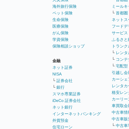
海外旅行保険
ミールキ
ペット保険
└
首都圏
生命保険
ネットス
医療保険
フードデ
がん保険
サービス
学資保険
ふるさと
保険相談ショップ
トランク
└
レンタ
└
コンテ
金融
└
宅配型
ネット証券
引越し会
NISA
カーシェ
└
証券会社
レンタカ
└
銀行
格安レン
スマホ専業証券
カーリー
iDeCo 証券会社
車買取会
ネット銀行
中古車情
インターネットバンキング
中古車販
外貨預金
└
中古車
住宅ローン