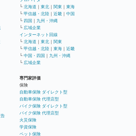
└
北海道
｜
東北
｜
関東
｜
東海
└
甲信越・北陸
｜
近畿
｜
中国
└
四国
｜
九州・沖縄
職
└
広域企業
インターネット回線
遣
└
北海道
｜
東北
｜
関東
└
甲信越・北陸
｜
東海
｜
近畿
ス
└
中国・四国
｜
九州・沖縄
└
広域企業
専門家評価
ト
保険
自動車保険 ダイレクト型
自動車保険 代理店型
バイク保険 ダイレクト型
バイク保険 代理店型
広告
火災保険
学資保険
ペット保険