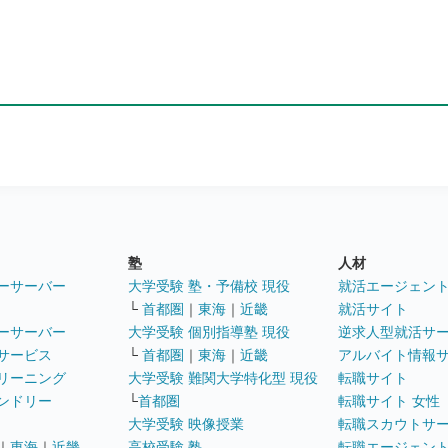
塾
人材
ーサーバー
大学受験 塾・予備校 現役
就活エージェン
└
首都圏
｜
東海
｜
近畿
就活サイト
ーサーバー
大学受験 個別指導塾 現役
逆求人型就活サ
サービス
└
首都圏
｜
東海
｜
近畿
アルバイト情報
リーニング
大学受験 難関大学特化型 現役
転職サイト
ンドリー
└
首都圏
転職サイト 女性
大学受験 映像授業
転職スカウトサ
｜
東海
｜
近畿
高校受験 塾
転職エージェン