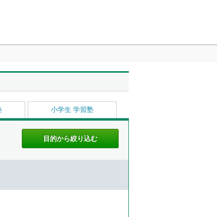
塾
小学生 学習塾