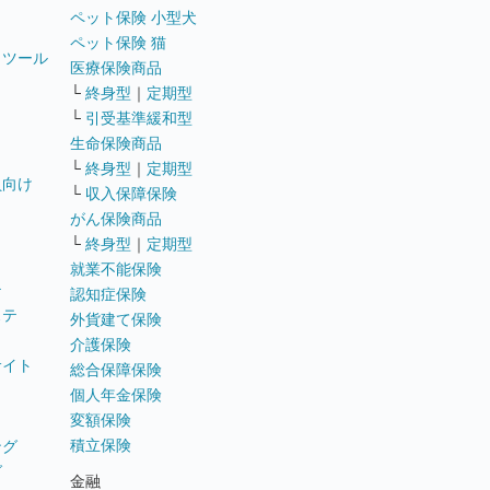
ペット保険 小型犬
ペット保険 猫
トツール
医療保険商品
└
終身型
｜
定期型
└
引受基準緩和型
生命保険商品
└
終身型
｜
定期型
員向け
└
収入保障保険
がん保険商品
└
終身型
｜
定期型
就業不能保険
テ
認知症保険
ステ
外貨建て保険
介護保険
サイト
総合保障保険
個人年金保険
変額保険
積立保険
ング
グ
金融