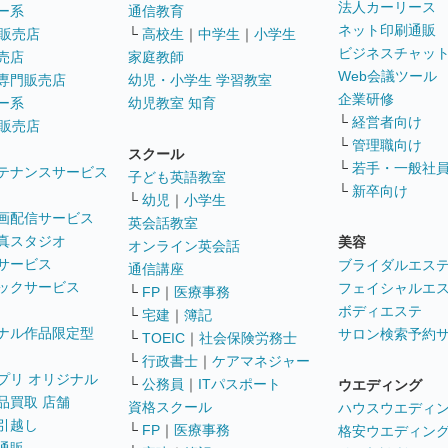
法人カーリース
ー系
通信教育
ネット印刷通販
販売店
└
高校生
｜
中学生
｜
小学生
ビジネスチャッ
売店
家庭教師
Web会議ツール
専門販売店
幼児・小学生 学習教室
企業研修
ー系
幼児教室 知育
└
経営者向け
販売店
└
管理職向け
スクール
└
若手・一般社
テナンスサービス
子ども英語教室
└
新卒向け
└
幼児
｜
小学生
画配信サービス
英会話教室
真スタジオ
美容
オンライン英会話
サービス
ブライダルエス
通信講座
ックサービス
フェイシャルエ
└
FP
｜
医療事務
ボディエステ
└
宅建
｜
簿記
ナル作品限定型
サロン検索予約
└
TOEIC
｜
社会保険労務士
└
行政書士
｜
ケアマネジャー
プリ オリジナル
└
公務員
｜
ITパスポート
ウエディング
品買取 店舗
資格スクール
ハウスウエディ
引越し
└
FP
｜
医療事務
格安ウエディン