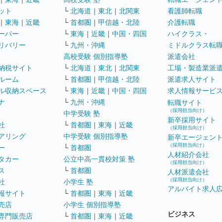
ット
└
北海道
｜
東北
｜
北関東
看護師転職
｜
東海
｜
近畿
└
首都圏
｜
甲信越・北陸
介護転職
ーパー
└
東海
｜
近畿
｜
中国・四国
ハイクラス・
リバリー
└
九州・沖縄
ミドルクラス転
高校受験 個別指導塾
派遣会社
納税サイト
└
北海道
｜
東北
｜
北関東
工場・製造業派
ルーム
└
首都圏
｜
甲信越・北陸
派遣求人サイト
ル収納スペース
└
東海
｜
近畿
｜
中国・四国
求人情報サービ
ナ
└
九州・沖縄
転職サイト
（採用担当向け）
中学受験 塾
新卒採用サイト
社
└
首都圏
｜
東海
｜
近畿
（採用担当向け）
アリング
中学受験 個別指導塾
新卒エージェン
（採用担当向け）
ー
└
首都圏
人材紹介会社
タカー
公立中高一貫校対策 塾
（採用担当向け）
ス
└
首都圏
人材派遣会社
（採用担当向け）
社
小学生 塾
アルバイト求人
報サイト
└
首都圏
｜
東海
｜
近畿
売店
小学生 個別指導塾
ビジネス
専門販売店
└
首都圏
｜
東海
｜
近畿