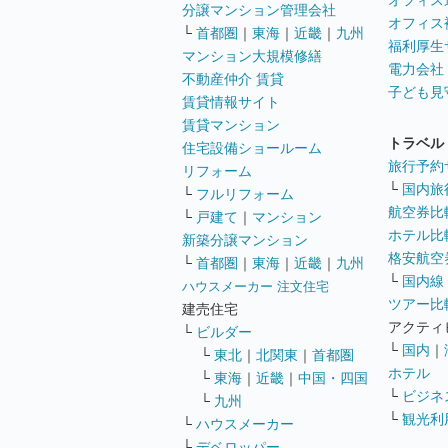
オフィス
分譲マンション管理会社
オフィス
└
首都圏
｜
東海
｜
近畿
｜
九州
福利厚生
マンション大規模修繕
電力会社
不動産仲介 賃貸
子ども見
賃貸情報サイト
賃貸マンション
トラベル
住宅設備ショールーム
旅行予約
リフォーム
└
国内旅
└
フルリフォーム
航空券比
└
戸建て
｜
マンション
ホテル比
新築分譲マンション
格安航空券
└
首都圏
｜
東海
｜
近畿
｜
九州
└
国内線
ハウスメーカー 注文住宅
ツアー比
建売住宅
アクティ
└
ビルダー
└
国内
｜
└
東北
｜
北関東
｜
首都圏
ホテル
└
東海
｜
近畿
｜
中国・四国
└
ビジネ
└
九州
└
観光利
└
ハウスメーカー
└
デベロッパー