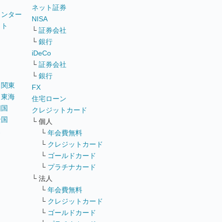
ネット証券
ウンター
NISA
イト
└
証券会社
リ
└
銀行
iDeCo
└
証券会社
└
銀行
｜
関東
FX
｜
東海
住宅ローン
四国
クレジットカード
全国
└ 個人
ス
└
年会費無料
└
クレジットカード
└
ゴールドカード
└
プラチナカード
└ 法人
└
年会費無料
└
クレジットカード
└
ゴールドカード