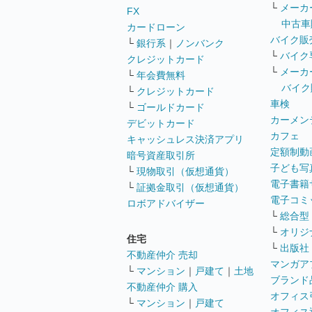
└
メーカ
FX
中古車
カードローン
バイク販
└
銀行系
｜
ノンバンク
└
バイク
クレジットカード
└
メーカ
└
年会費無料
バイク
└
クレジットカード
車検
└
ゴールドカード
カーメン
デビットカード
カフェ
キャッシュレス決済アプリ
定額制動
暗号資産取引所
子ども写
└
現物取引（仮想通貨）
電子書籍
└
証拠金取引（仮想通貨）
電子コミ
ロボアドバイザー
└
総合型
└
オリジ
住宅
└
出版社
不動産仲介 売却
マンガア
└
マンション
｜
戸建て
｜
土地
ブランド
不動産仲介 購入
オフィス
└
マンション
｜
戸建て