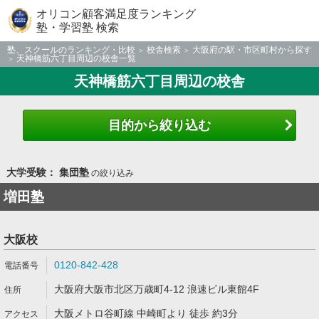
オリコン顧客満足度ランキング
塾・学習塾 検索
塾、スクールのランキング・比較
校舎検索
大阪府の駅・市区町村から探す
天神橋筋六丁目周辺の校舎一覧
天神橋筋六丁目周辺の校舎
目的から絞り込む
大学受験： 集団塾
の絞り込み
増田塾
大阪校
0120-842-428
大阪府大阪市北区万歳町4-12 浪速ビル東館4F
大阪メトロ谷町線 中崎町より 徒歩 約3分