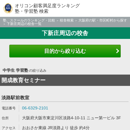
オリコン顧客満足度ランキング
塾・学習塾 検索
塾、スクールのランキング・比較
校舎検索
大阪府の駅・市区町村から探す
下新庄周辺の校舎一覧
下新庄周辺の校舎
目的から絞り込む
中学生 学習塾
の絞り込み
開成教育セミナー
淡路駅前教室
06-6329-2101
大阪府大阪市東淀川区淡路4-10-11 ニュー第一ビル 3F
おおさか東線 JR淡路より 徒歩 約4分