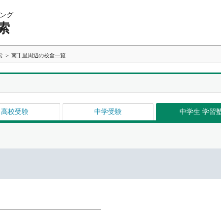
ング
索
索
南千里周辺の校舎一覧
高校受験
中学受験
中学生 学習