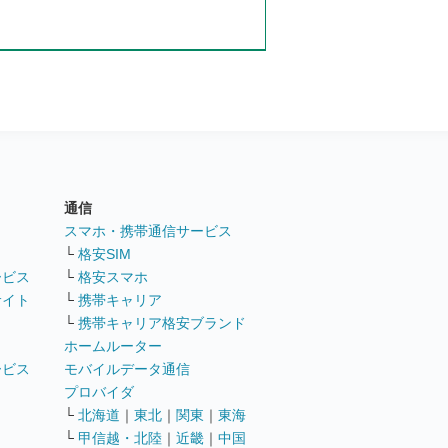
通信
ト
スマホ・携帯通信サービス
└
格安SIM
ービス
└
格安スマホ
サイト
└
携帯キャリア
└
携帯キャリア格安ブランド
ホームルーター
ービス
モバイルデータ通信
ト
プロバイダ
└
北海道
｜
東北
｜
関東
｜
東海
└
甲信越・北陸
｜
近畿
｜
中国