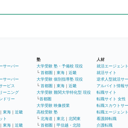
塾
人材
ーサーバー
大学受験 塾・予備校 現役
就活エージェン
└
首都圏
｜
東海
｜
近畿
就活サイト
ーサーバー
大学受験 個別指導塾 現役
逆求人型就活サ
サービス
└
首都圏
｜
東海
｜
近畿
アルバイト情報
リーニング
大学受験 難関大学特化型 現役
転職サイト
ンドリー
└
首都圏
転職サイト 女性
大学受験 映像授業
転職スカウトサ
｜
東海
｜
近畿
高校受験 塾
転職エージェン
ット
└
北海道
｜
東北
｜
北関東
看護師転職
｜
東海
｜
近畿
└
首都圏
｜
甲信越・北陸
介護転職