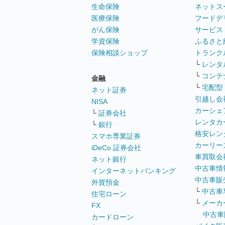
生命保険
ネットス
医療保険
フードデ
がん保険
サービス
学資保険
ふるさと
保険相談ショップ
トランク
└
レンタ
└
コンテ
金融
└
宅配型
ネット証券
引越し会
NISA
カーシェ
└
証券会社
レンタカ
└
銀行
格安レン
スマホ専業証券
カーリー
iDeCo 証券会社
車買取会
ネット銀行
中古車情
インターネットバンキング
中古車販
外貨預金
└
中古車
住宅ローン
└
メーカ
FX
中古車
カードローン