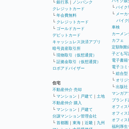
バイク販
└
銀行系
｜
ノンバンク
└
バイク
クレジットカード
└
メーカ
└
年会費無料
バイク
└
クレジットカード
車検
└
ゴールドカード
カーメン
デビットカード
カフェ
キャッシュレス決済アプリ
定額制動
暗号資産取引所
子ども写
└
現物取引（仮想通貨）
電子書籍
└
証拠金取引（仮想通貨）
電子コミ
ロボアドバイザー
└
総合型
└
オリジ
住宅
└
出版社
不動産仲介 売却
マンガア
└
マンション
｜
戸建て
｜
土地
ブランド
不動産仲介 購入
オフィス
└
マンション
｜
戸建て
オフィス
分譲マンション管理会社
オフィス
└
首都圏
｜
東海
｜
近畿
｜
九州
福利厚生