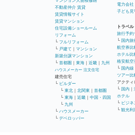
マンション大規模修繕
電力会社
不動産仲介 賃貸
子ども見
賃貸情報サイト
賃貸マンション
トラベル
住宅設備ショールーム
旅行予約
リフォーム
└
国内旅
└
フルリフォーム
航空券比
└
戸建て
｜
マンション
ホテル比
新築分譲マンション
格安航空券
└
首都圏
｜
東海
｜
近畿
｜
九州
└
国内線
ハウスメーカー 注文住宅
ツアー比
建売住宅
アクティ
└
ビルダー
└
国内
｜
└
東北
｜
北関東
｜
首都圏
ホテル
└
東海
｜
近畿
｜
中国・四国
└
ビジネ
└
九州
└
観光利
└
ハウスメーカー
└
デベロッパー