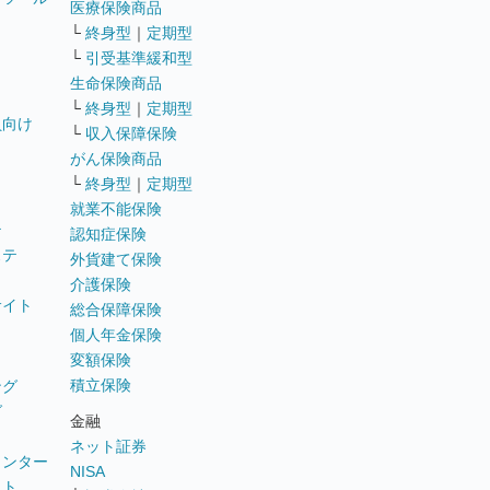
医療保険商品
└
終身型
｜
定期型
└
引受基準緩和型
生命保険商品
└
終身型
｜
定期型
員向け
└
収入保障保険
がん保険商品
└
終身型
｜
定期型
就業不能保険
テ
認知症保険
ステ
外貨建て保険
介護保険
サイト
総合保障保険
個人年金保険
変額保険
積立保険
ング
グ
金融
ネット証券
ウンター
NISA
イト