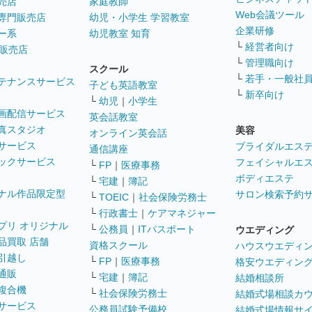
売店
家庭教師
Web会議ツール
専門販売店
幼児・小学生 学習教室
企業研修
ー系
幼児教室 知育
└
経営者向け
販売店
└
管理職向け
スクール
└
若手・一般社
テナンスサービス
子ども英語教室
└
新卒向け
└
幼児
｜
小学生
画配信サービス
英会話教室
真スタジオ
美容
オンライン英会話
サービス
ブライダルエス
通信講座
ックサービス
フェイシャルエ
└
FP
｜
医療事務
ボディエステ
└
宅建
｜
簿記
ナル作品限定型
サロン検索予約
└
TOEIC
｜
社会保険労務士
└
行政書士
｜
ケアマネジャー
プリ オリジナル
└
公務員
｜
ITパスポート
ウエディング
品買取 店舗
資格スクール
ハウスウエディ
引越し
└
FP
｜
医療事務
格安ウエディン
通販
└
宅建
｜
簿記
結婚相談所
複合機
└
社会保険労務士
結婚式場相談カ
サービス
公務員試験予備校
結婚式場情報サ