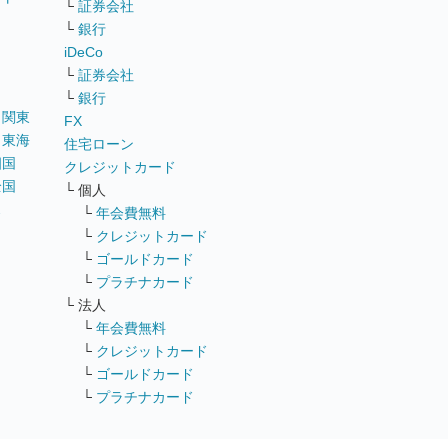
└
証券会社
リ
└
銀行
iDeCo
└
証券会社
└
銀行
｜
関東
FX
｜
東海
住宅ローン
四国
クレジットカード
全国
└ 個人
ス
└
年会費無料
└
クレジットカード
└
ゴールドカード
└
プラチナカード
└ 法人
└
年会費無料
└
クレジットカード
└
ゴールドカード
└
プラチナカード