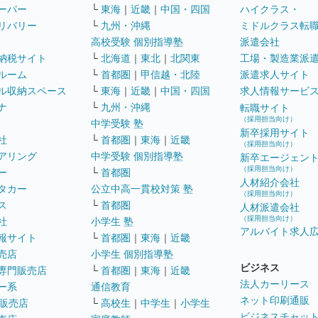
ーパー
└
東海
｜
近畿
｜
中国・四国
ハイクラス・
リバリー
└
九州・沖縄
ミドルクラス転
高校受験 個別指導塾
派遣会社
納税サイト
└
北海道
｜
東北
｜
北関東
工場・製造業派
ルーム
└
首都圏
｜
甲信越・北陸
派遣求人サイト
ル収納スペース
└
東海
｜
近畿
｜
中国・四国
求人情報サービ
ナ
└
九州・沖縄
転職サイト
（採用担当向け）
中学受験 塾
新卒採用サイト
社
└
首都圏
｜
東海
｜
近畿
（採用担当向け）
アリング
中学受験 個別指導塾
新卒エージェン
（採用担当向け）
ー
└
首都圏
人材紹介会社
タカー
公立中高一貫校対策 塾
（採用担当向け）
ス
└
首都圏
人材派遣会社
（採用担当向け）
社
小学生 塾
アルバイト求人
報サイト
└
首都圏
｜
東海
｜
近畿
売店
小学生 個別指導塾
ビジネス
専門販売店
└
首都圏
｜
東海
｜
近畿
法人カーリース
ー系
通信教育
ネット印刷通販
販売店
└
高校生
｜
中学生
｜
小学生
ビジネスチャッ