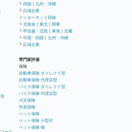
└
四国
｜
九州・沖縄
職
└
広域企業
インターネット回線
遣
└
北海道
｜
東北
｜
関東
└
甲信越・北陸
｜
東海
｜
近畿
ス
└
中国・四国
｜
九州・沖縄
└
広域企業
専門家評価
ト
保険
自動車保険 ダイレクト型
自動車保険 代理店型
バイク保険 ダイレクト型
バイク保険 代理店型
広告
火災保険
学資保険
ペット保険
ペット保険 小型犬
ペット保険 猫
トツール