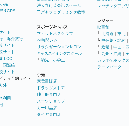
 小売
法人向け英会話スクール
マッチングアプ
守りGPS
子どもプログラミング教室
レジャー
スポーツ&ヘルス
映画館
サイト
フィットネスクラブ
└
北海道
｜
東北
行
｜
海外旅行
24時間ジム
└
甲信越・北陸
較サイト
リラクゼーションサロン
└
近畿
｜
中国・
較サイト
キッズスイミングスクール
└
九州・沖縄
｜
 LCC
└
幼児
｜
小学生
カラオケボック
｜
国際線
テーマパーク
較サイト
小売
ビティ予約サイト
家電量販店
海外
ドラッグストア
紳士服専門店
ス利用
スーツショップ
用
カー用品店
タイヤ専門店