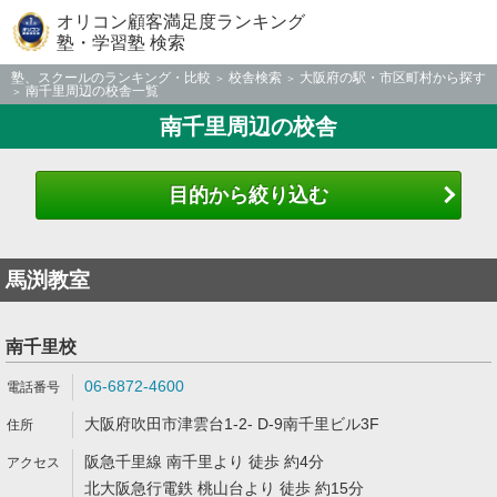
オリコン顧客満足度ランキング
塾・学習塾 検索
塾、スクールのランキング・比較
校舎検索
大阪府の駅・市区町村から探す
南千里周辺の校舎一覧
南千里周辺の校舎
目的から絞り込む
馬渕教室
南千里校
06-6872-4600
大阪府吹田市津雲台1-2- D-9南千里ビル3F
阪急千里線 南千里より 徒歩 約4分
北大阪急行電鉄 桃山台より 徒歩 約15分