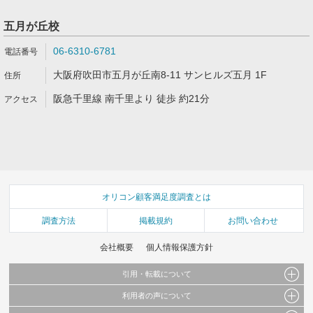
五月が丘校
06-6310-6781
大阪府吹田市五月が丘南8-11 サンヒルズ五月 1F
阪急千里線 南千里より 徒歩 約21分
オリコン顧客満足度調査とは
調査方法
掲載規約
お問い合わせ
会社概要
個人情報保護方針
引用・転載について
利用者の声について
当サイトで公開されている情報（文字、写真、イラスト、画像データ等）及びこれらの配
置・編集および構造などについての著作権は株式会社oricon MEに帰属しております。