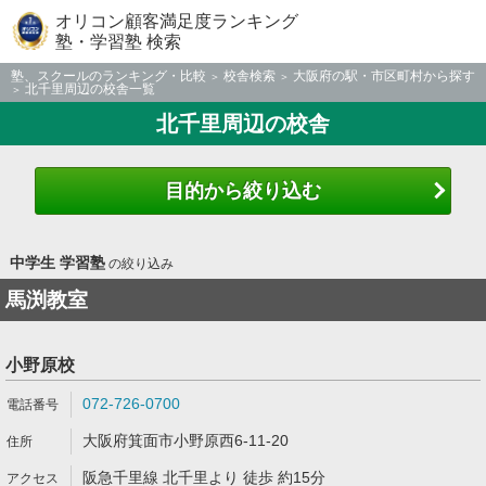
オリコン顧客満足度ランキング
塾・学習塾 検索
塾、スクールのランキング・比較
校舎検索
大阪府の駅・市区町村から探す
北千里周辺の校舎一覧
北千里周辺の校舎
目的から絞り込む
中学生 学習塾
の絞り込み
馬渕教室
小野原校
072-726-0700
大阪府箕面市小野原西6-11-20
阪急千里線 北千里より 徒歩 約15分