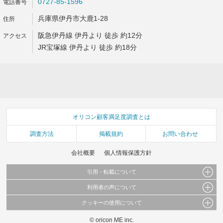
0727-85-1596
兵庫県伊丹市大鹿1-28
阪急伊丹線 伊丹より 徒歩 約12分
JR宝塚線 伊丹より 徒歩 約18分
オリコン顧客満足度調査とは
調査方法
掲載規約
お問い合わせ
会社概要
個人情報保護方針
引用・転載について
利用者の声について
当サイトで公開されている情報（文字、写真、イラスト、画像データ等）及びこれらの配
置・編集および構造などについての著作権は株式会社oricon MEに帰属しております。
クッキーの使用について
当サイトに掲載している内容はすべてサービスの利用者が提出された見解・感想です。
これらの情報を権利者の許可なく無断転載・複製などの二次利用を行うことは固く禁じて
弊社が内容について正確性を含め一切保証するものではありません。
おります。
© oricon ME inc.
このサイトでは Cookie を使用して、ユーザーに合わせたコンテンツや広告の表示、ソー
弊社の見解・ 意見ではないことをご理解いただいた上でご覧ください。