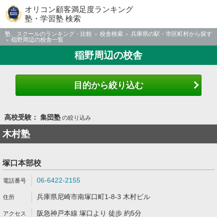
オリコン顧客満足度ランキング
塾・学習塾 検索
塾、スクールのランキング・比較
校舎検索
兵庫県の駅・市区町村から探す
稲野周辺の校舎一覧
稲野周辺の校舎
目的から絞り込む
高校受験： 集団塾
の絞り込み
木村塾
塚口本部校
06-6422-2155
兵庫県尼崎市南塚口町1-8-3 木村ビル
阪急神戸本線 塚口より 徒歩 約5分