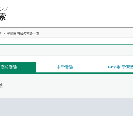
ング
索
索
甲陽園周辺の校舎一覧
高校受験
中学受験
中学生 学習
塾
イ