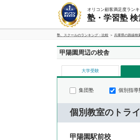
オリコン顧客満足度ランキ
塾・学習塾 検
塾、スクールのランキング・比較
兵庫県の路線検
甲陽園周辺の校舎
大学受験
集団塾
個別指導
個別教室のトラ
甲陽園駅前校