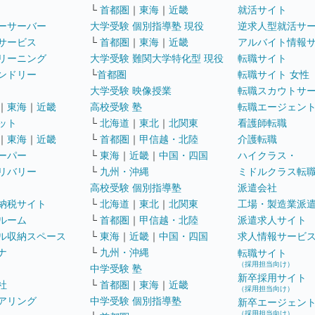
└
首都圏
｜
東海
｜
近畿
就活サイト
ーサーバー
大学受験 個別指導塾 現役
逆求人型就活サ
サービス
└
首都圏
｜
東海
｜
近畿
アルバイト情報
リーニング
大学受験 難関大学特化型 現役
転職サイト
ンドリー
└
首都圏
転職サイト 女性
大学受験 映像授業
転職スカウトサ
｜
東海
｜
近畿
高校受験 塾
転職エージェン
ット
└
北海道
｜
東北
｜
北関東
看護師転職
｜
東海
｜
近畿
└
首都圏
｜
甲信越・北陸
介護転職
ーパー
└
東海
｜
近畿
｜
中国・四国
ハイクラス・
リバリー
└
九州・沖縄
ミドルクラス転
高校受験 個別指導塾
派遣会社
納税サイト
└
北海道
｜
東北
｜
北関東
工場・製造業派
ルーム
└
首都圏
｜
甲信越・北陸
派遣求人サイト
ル収納スペース
└
東海
｜
近畿
｜
中国・四国
求人情報サービ
ナ
└
九州・沖縄
転職サイト
（採用担当向け）
中学受験 塾
新卒採用サイト
社
└
首都圏
｜
東海
｜
近畿
（採用担当向け）
アリング
中学受験 個別指導塾
新卒エージェン
（採用担当向け）