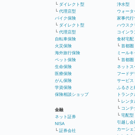
└
ダイレクト型
浄水型
└
代理店型
ウォータ
バイク保険
家事代行
└
ダイレクト型
ハウスク
└
代理店型
コインラ
自転車保険
食材宅配
火災保険
└
首都圏
海外旅行保険
ミールキ
ペット保険
└
首都圏
生命保険
ネットス
医療保険
フードデ
がん保険
サービス
学資保険
ふるさと
保険相談ショップ
トランク
└
レンタ
└
コンテ
金融
└
宅配型
ネット証券
引越し会
NISA
カーシェ
└
証券会社