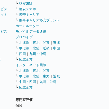
└
格安SIM
ービス
└
格安スマホ
サイト
└
携帯キャリア
└
携帯キャリア格安ブランド
ホームルーター
ービス
モバイルデータ通信
ト
プロバイダ
└
北海道
｜
東北
｜
関東
｜
東海
└
甲信越・北陸
｜
近畿
｜
中国
└
四国
｜
九州・沖縄
職
└
広域企業
インターネット回線
遣
└
北海道
｜
東北
｜
関東
└
甲信越・北陸
｜
東海
｜
近畿
ス
└
中国・四国
｜
九州・沖縄
└
広域企業
専門家評価
ト
保険