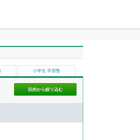
塾
小学生 学習塾