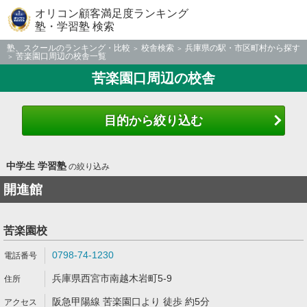
オリコン顧客満足度ランキング
塾・学習塾 検索
塾、スクールのランキング・比較
校舎検索
兵庫県の駅・市区町村から探す
苦楽園口周辺の校舎一覧
苦楽園口周辺の校舎
目的から絞り込む
中学生 学習塾
の絞り込み
開進館
苦楽園校
0798-74-1230
兵庫県西宮市南越木岩町5-9
阪急甲陽線 苦楽園口より 徒歩 約5分