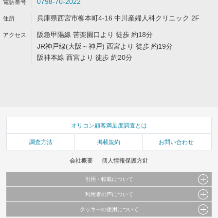
0798-70-2022
兵庫県西宮市柳本町4-16 中川産婦人科クリニック 2F
阪急甲陽線 苦楽園口より 徒歩 約18分
JR神戸線(大阪～神戸) 西宮より 徒歩 約19分
阪神本線 西宮より 徒歩 約20分
オリコン顧客満足度調査とは
調査方法
掲載規約
お問い合わせ
会社概要
個人情報保護方針
引用・転載について
利用者の声について
当サイトで公開されている情報（文字、写真、イラスト、画像データ等）及びこれらの配
置・編集および構造などについての著作権は株式会社oricon MEに帰属しております。
クッキーの使用について
当サイトに掲載している内容はすべてサービスの利用者が提出された見解・感想です。
これらの情報を権利者の許可なく無断転載・複製などの二次利用を行うことは固く禁じて