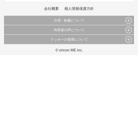
会社概要
個人情報保護方針
引用・転載について
利用者の声について
当サイトで公開されている情報（文字、写真、イラスト、画像データ等）及びこれらの配
置・編集および構造などについての著作権は株式会社oricon MEに帰属しております。
クッキーの使用について
当サイトに掲載している内容はすべてサービスの利用者が提出された見解・感想です。
これらの情報を権利者の許可なく無断転載・複製などの二次利用を行うことは固く禁じて
弊社が内容について正確性を含め一切保証するものではありません。
おります。
© oricon ME inc.
このサイトでは Cookie を使用して、ユーザーに合わせたコンテンツや広告の表示、ソー
弊社の見解・ 意見ではないことをご理解いただいた上でご覧ください。
シャル メディア機能の提供、広告の表示回数やクリック数の測定を行っています。
また、ユーザーによるサイトの利用状況についても情報を収集し、ソーシャル メディア
や広告配信、データ解析の各パートナーに提供しています。
各パートナーは、この情報とユーザーが各パートナーに提供した他の情報や、ユーザーが
各パートナーのサービスを使用したときに収集した他の情報を組み合わせて使用すること
があります。