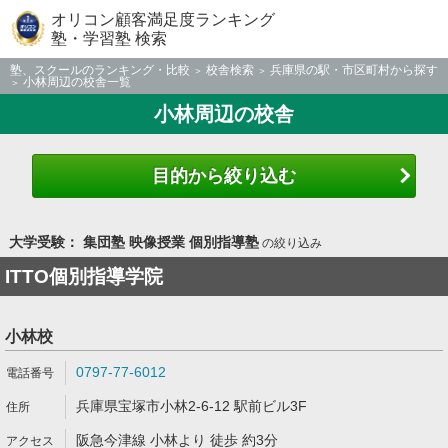
オリコン顧客満足度ランキング
塾・学習塾 検索
塾、スクールのランキング・比較
校舎検索
兵庫県の駅・市区町村から探す
小林周辺の校舎一覧
小林周辺の校舎
目的から絞り込む
大学受験： 集団塾 映像授業 個別指導塾
の絞り込み
ITTO個別指導学院
小林校
0797-77-6012
兵庫県宝塚市小林2-6-12 駅前ビル3F
阪急今津線 小林より 徒歩 約3分