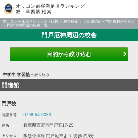
オリコン顧客満足度ランキング
塾・学習塾 検索
塾、スクールのランキング・比較
校舎検索
兵庫県の駅・市区町村から探す
門戸厄神周辺の校舎一覧
門戸厄神周辺の校舎
目的から絞り込む
中学生 学習塾
の絞り込み
開進館
門戸校
0798-54-0033
兵庫県西宮市門戸荘17-25
阪急今津線 門戸厄神より 徒歩 約3分