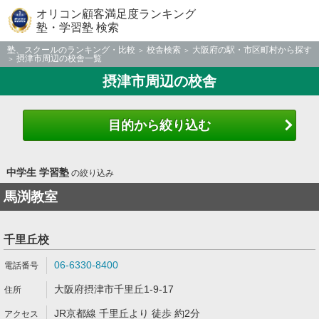
オリコン顧客満足度ランキング
塾・学習塾 検索
塾、スクールのランキング・比較
校舎検索
大阪府の駅・市区町村から探す
摂津市周辺の校舎一覧
摂津市周辺の校舎
目的から絞り込む
中学生 学習塾
の絞り込み
馬渕教室
千里丘校
06-6330-8400
大阪府摂津市千里丘1-9-17
JR京都線 千里丘より 徒歩 約2分