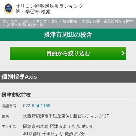
オリコン顧客満足度ランキング
塾・学習塾 検索
塾、スクールのランキング・比較
校舎検索
大阪府の駅・市区町村から探す
摂津市周辺の校舎一覧
摂津市周辺の校舎
目的から絞り込む
個別指導Axis
摂津市駅前校
072-624-1188
大阪府摂津市千里丘東3-1 勝ビルディング 2F
阪急京都本線 摂津市より 徒歩 約3分
JR京都線 千里丘より 徒歩 約7分