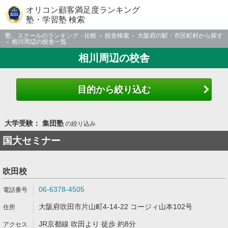
オリコン顧客満足度ランキング
塾・学習塾 検索
塾、スクールのランキング・比較
校舎検索
大阪府の駅・市区町村から探す
相川周辺の校舎一覧
相川周辺の校舎
目的から絞り込む
大学受験： 集団塾
の絞り込み
国大セミナー
吹田校
06-6378-4505
大阪府吹田市片山町4-14-22 コージィ山本102号
JR京都線 吹田より 徒歩 約8分