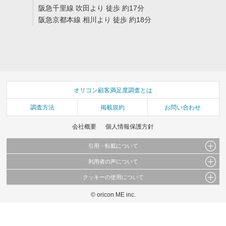
阪急千里線 吹田より 徒歩 約17分
阪急京都本線 相川より 徒歩 約18分
オリコン顧客満足度調査とは
調査方法
掲載規約
お問い合わせ
会社概要
個人情報保護方針
引用・転載について
利用者の声について
当サイトで公開されている情報（文字、写真、イラスト、画像データ等）及びこれらの配
置・編集および構造などについての著作権は株式会社oricon MEに帰属しております。
クッキーの使用について
当サイトに掲載している内容はすべてサービスの利用者が提出された見解・感想です。
これらの情報を権利者の許可なく無断転載・複製などの二次利用を行うことは固く禁じて
弊社が内容について正確性を含め一切保証するものではありません。
おります。
© oricon ME inc.
このサイトでは Cookie を使用して、ユーザーに合わせたコンテンツや広告の表示、ソー
弊社の見解・ 意見ではないことをご理解いただいた上でご覧ください。
シャル メディア機能の提供、広告の表示回数やクリック数の測定を行っています。
また、ユーザーによるサイトの利用状況についても情報を収集し、ソーシャル メディア
や広告配信、データ解析の各パートナーに提供しています。