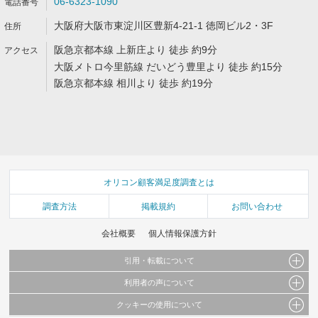
06-6323-1090
大阪府大阪市東淀川区豊新4-21-1 徳岡ビル2・3F
阪急京都本線 上新庄より 徒歩 約9分
大阪メトロ今里筋線 だいどう豊里より 徒歩 約15分
阪急京都本線 相川より 徒歩 約19分
オリコン顧客満足度調査とは
調査方法
掲載規約
お問い合わせ
会社概要
個人情報保護方針
引用・転載について
利用者の声について
当サイトで公開されている情報（文字、写真、イラスト、画像データ等）及びこれらの配
置・編集および構造などについての著作権は株式会社oricon MEに帰属しております。
クッキーの使用について
当サイトに掲載している内容はすべてサービスの利用者が提出された見解・感想です。
これらの情報を権利者の許可なく無断転載・複製などの二次利用を行うことは固く禁じて