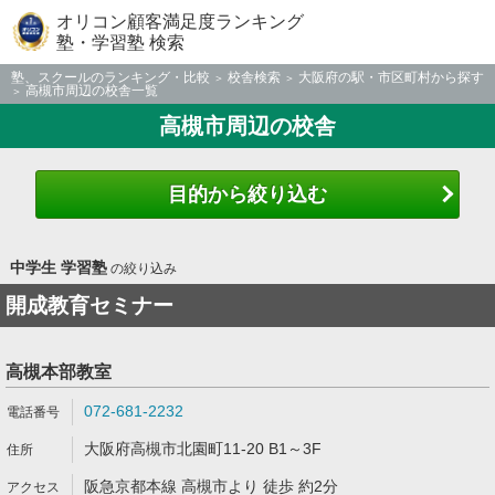
オリコン顧客満足度ランキング
塾・学習塾 検索
塾、スクールのランキング・比較
校舎検索
大阪府の駅・市区町村から探す
高槻市周辺の校舎一覧
高槻市周辺の校舎
目的から絞り込む
中学生 学習塾
の絞り込み
開成教育セミナー
高槻本部教室
072-681-2232
大阪府高槻市北園町11-20 B1～3F
阪急京都本線 高槻市より 徒歩 約2分