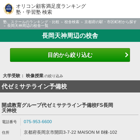
オリコン顧客満足度ランキング
塾・学習塾 検索
塾、スクールのランキング・比較
校舎検索
京都府の駅・市区町村から探す
長岡天神周辺の校舎一覧
長岡天神周辺の校舎
目的から絞り込む
大学受験： 映像授業
の絞り込み
代ゼミサテライン予備校
開成教育グループ代ゼミサテライン予備校FS長岡
天神校
075-953-6600
京都府長岡京市開田3-7-22 MAISON M B棟-102