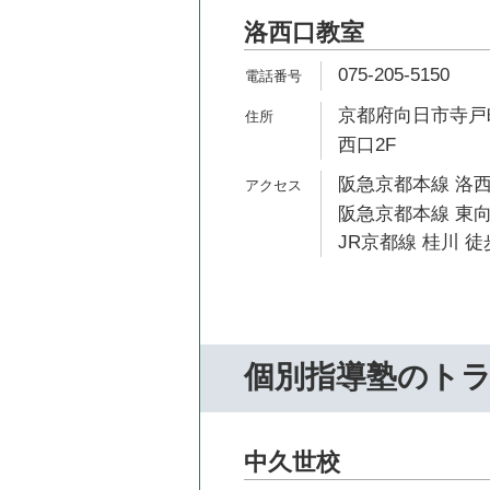
洛西口教室
075-205-5150
京都府向日市寺戸町
西口2F
阪急京都本線 洛西
阪急京都本線 東向
JR京都線 桂川 徒
個別指導塾のト
中久世校