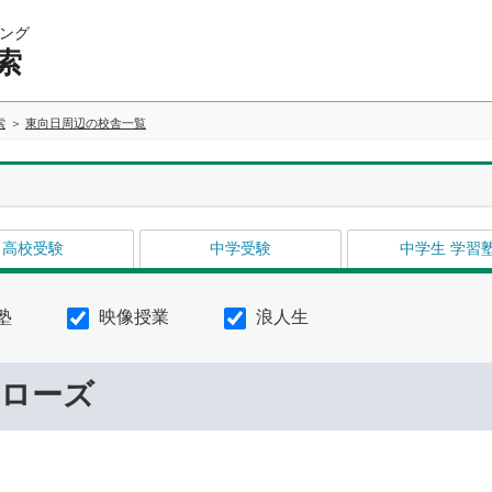
ング
索
索
東向日周辺の校舎一覧
高校受験
中学受験
中学生 学習
塾
映像授業
浪人生
ーローズ