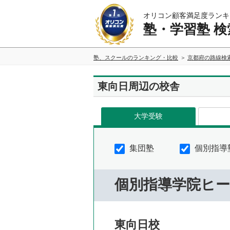
オリコン顧客満足度ランキ
塾・学習塾 検
塾、スクールのランキング・比較
京都府の路線検
東向日周辺の校舎
大学受験
集団塾
個別指導
個別指導学院ヒ
東向日校