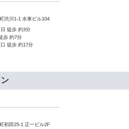
渋川1-1 水車ビル104
日 徒歩 約3分
徒歩 約7分
口 徒歩 約17分
ワン
初田25-1 正一ビル2F