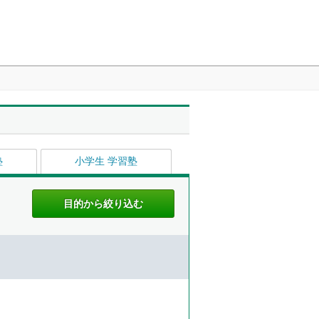
塾
小学生 学習塾