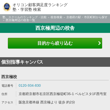
オリコン顧客満足度ランキング
塾・学習塾 検索
塾、スクールのランキング・比較
校舎検索
京都府の駅・市区町村から探す
西京極周辺の校舎一覧
西京極周辺の校舎
目的から絞り込む
個別指導キャンパス
西京極校
0120-934-830
京都府京都市右京区西京極堤町35-1 ベルビスタ1F西号室
阪急京都本線 西京極より 徒歩 約2分