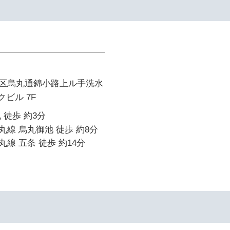
区烏丸通錦小路上ル手洗水
クビル 7F
 徒歩 約3分
線 烏丸御池 徒歩 約8分
線 五条 徒歩 約14分