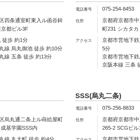
075-254-8453
区四条通室町東入ル函谷鉾
京都府京都市中
産京都ビル3F
町231 シカタ
 徒歩 約1分
京都市営地下鉄
線 烏丸御池 徒歩 約10分
5分
線 五条 徒歩 約13分
京都市営地下鉄烏
京阪本線 三条 
SSS(烏丸二条)
075-256-8833
区烏丸通二条上ル蒔絵屋町
京都府京都市中
1F 成基学園SSS内
265-2 SCGビル
線 丸太町 徒歩 約4分
京都市営地下鉄烏