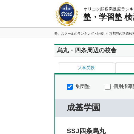
オリコン顧客満足度ランキ
塾・学習塾 検
塾、スクールのランキング・比較
京都府の路線検
烏丸・四条周辺の校舎
大学受験
集団塾
個別指導
成基学園
SSJ四条烏丸