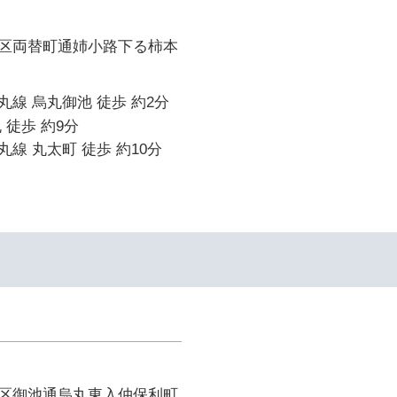
区両替町通姉小路下る柿本
線 烏丸御池 徒歩 約2分
 徒歩 約9分
線 丸太町 徒歩 約10分
区御池通烏丸東入仲保利町