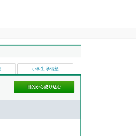
塾
小学生 学習塾