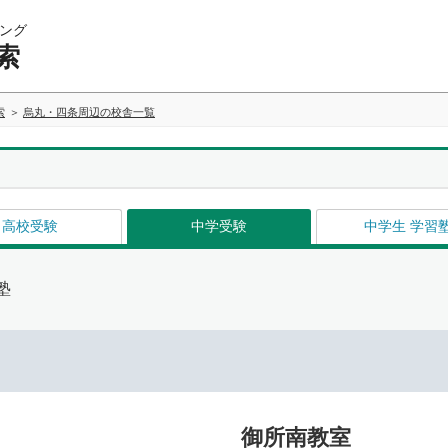
ング
索
索
烏丸・四条周辺の校舎一覧
高校受験
中学受験
中学生 学習
塾
御所南教室