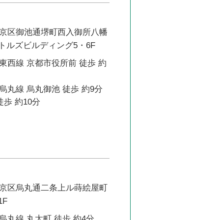
京区御池通堺町西入御所八幡
カトルズビルディング5・6F
東西線 京都市役所前 徒歩 約
丸線 烏丸御池 徒歩 約9分
徒歩 約10分
京区烏丸通二条上ル蒔絵屋町
1F
丸線 丸太町 徒歩 約4分