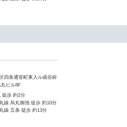
区四条通室町東入ル函谷鉾
烏丸ビル8F
 徒歩 約2分
線 烏丸御池 徒歩 約10分
線 五条 徒歩 約13分