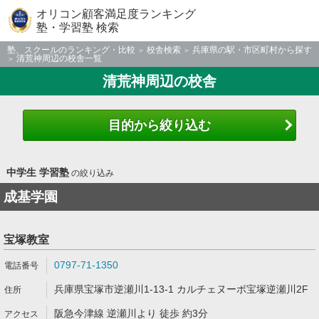
オリコン顧客満足度ランキング
塾・学習塾 検索
塾、スクールのランキング・比較
校舎検索
兵庫県の駅・市区町村から探す
清荒神周辺の校舎一覧
清荒神周辺の校舎
目的から絞り込む
中学生 学習塾
の絞り込み
成基学園
宝塚教室
0797-71-1350
兵庫県宝塚市逆瀬川1-13-1 カルチェヌーボ宝塚逆瀬川2F
阪急今津線 逆瀬川より 徒歩 約3分