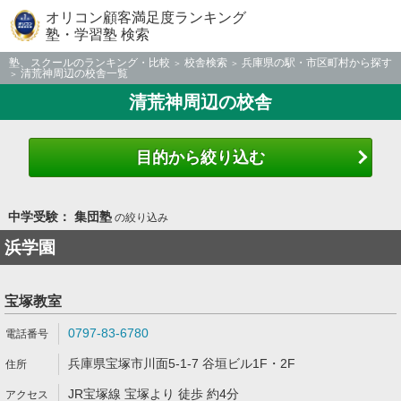
オリコン顧客満足度ランキング
塾・学習塾 検索
塾、スクールのランキング・比較
校舎検索
兵庫県の駅・市区町村から探す
清荒神周辺の校舎一覧
清荒神周辺の校舎
目的から絞り込む
中学受験： 集団塾
の絞り込み
浜学園
宝塚教室
0797-83-6780
兵庫県宝塚市川面5-1-7 谷垣ビル1F・2F
JR宝塚線 宝塚より 徒歩 約4分