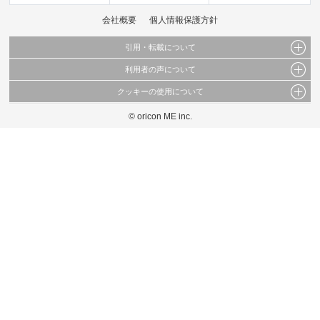
会社概要
個人情報保護方針
引用・転載について
利用者の声について
当サイトで公開されている情報（文字、写真、イラスト、画像データ等）及びこれらの配
置・編集および構造などについての著作権は株式会社oricon MEに帰属しております。
クッキーの使用について
当サイトに掲載している内容はすべてサービスの利用者が提出された見解・感想です。
これらの情報を権利者の許可なく無断転載・複製などの二次利用を行うことは固く禁じて
弊社が内容について正確性を含め一切保証するものではありません。
おります。
© oricon ME inc.
このサイトでは Cookie を使用して、ユーザーに合わせたコンテンツや広告の表示、ソー
弊社の見解・ 意見ではないことをご理解いただいた上でご覧ください。
シャル メディア機能の提供、広告の表示回数やクリック数の測定を行っています。
また、ユーザーによるサイトの利用状況についても情報を収集し、ソーシャル メディア
や広告配信、データ解析の各パートナーに提供しています。
各パートナーは、この情報とユーザーが各パートナーに提供した他の情報や、ユーザーが
各パートナーのサービスを使用したときに収集した他の情報を組み合わせて使用すること
があります。