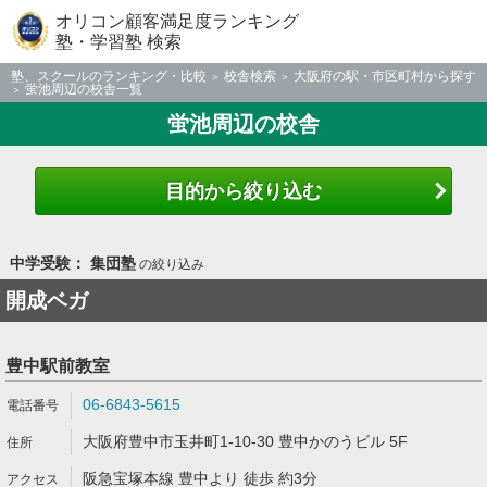
オリコン顧客満足度ランキング
塾・学習塾 検索
塾、スクールのランキング・比較
校舎検索
大阪府の駅・市区町村から探す
蛍池周辺の校舎一覧
蛍池周辺の校舎
目的から絞り込む
中学受験： 集団塾
の絞り込み
開成ベガ
豊中駅前教室
06-6843-5615
大阪府豊中市玉井町1-10-30 豊中かのうビル 5F
阪急宝塚本線 豊中より 徒歩 約3分