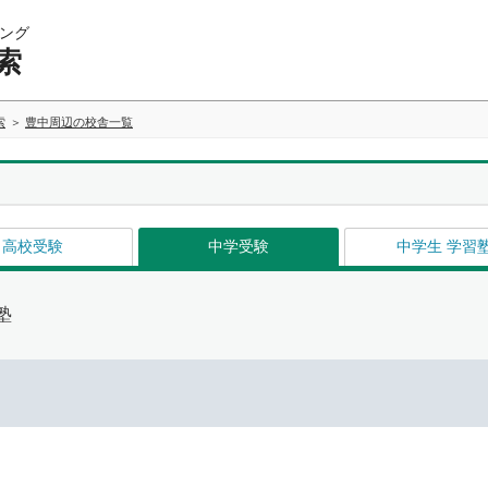
ング
索
索
豊中周辺の校舎一覧
高校受験
中学受験
中学生 学習
塾