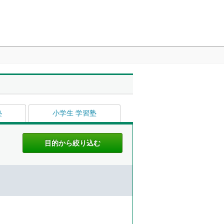
塾
小学生 学習塾