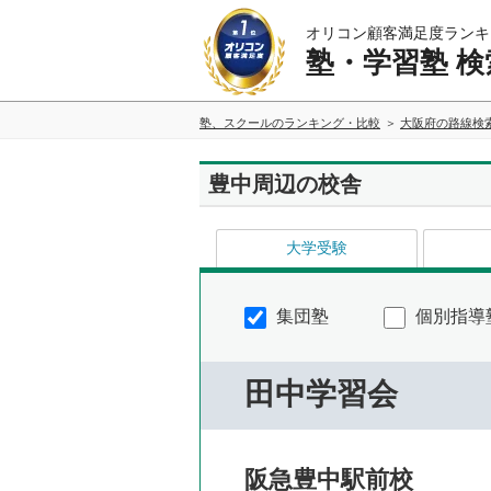
オリコン顧客満足度ランキ
塾・学習塾 検
塾、スクールのランキング・比較
大阪府の路線検
豊中周辺の校舎
大学受験
集団塾
個別指導
田中学習会
阪急豊中駅前校