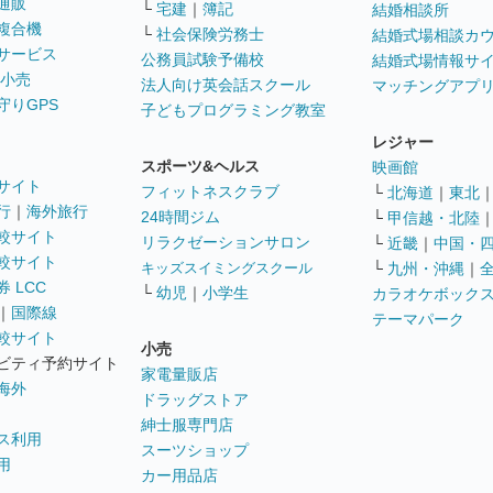
通販
└
宅建
｜
簿記
結婚相談所
複合機
└
社会保険労務士
結婚式場相談カ
サービス
公務員試験予備校
結婚式場情報サ
 小売
法人向け英会話スクール
マッチングアプ
守りGPS
子どもプログラミング教室
レジャー
スポーツ&ヘルス
映画館
サイト
フィットネスクラブ
└
北海道
｜
東北
行
｜
海外旅行
24時間ジム
└
甲信越・北陸
較サイト
リラクゼーションサロン
└
近畿
｜
中国・
較サイト
キッズスイミングスクール
└
九州・沖縄
｜
 LCC
└
幼児
｜
小学生
カラオケボック
｜
国際線
テーマパーク
較サイト
小売
ビティ予約サイト
家電量販店
海外
ドラッグストア
紳士服専門店
ス利用
スーツショップ
用
カー用品店