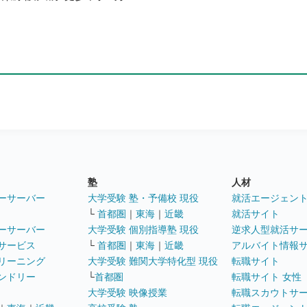
塾
人材
ーサーバー
大学受験 塾・予備校 現役
就活エージェン
└
首都圏
｜
東海
｜
近畿
就活サイト
ーサーバー
大学受験 個別指導塾 現役
逆求人型就活サ
サービス
└
首都圏
｜
東海
｜
近畿
アルバイト情報
リーニング
大学受験 難関大学特化型 現役
転職サイト
ンドリー
└
首都圏
転職サイト 女性
大学受験 映像授業
転職スカウトサ