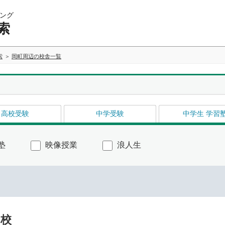
ング
索
索
岡町周辺の校舎一覧
高校受験
中学受験
中学生 学習
塾
映像授業
浪人生
中校