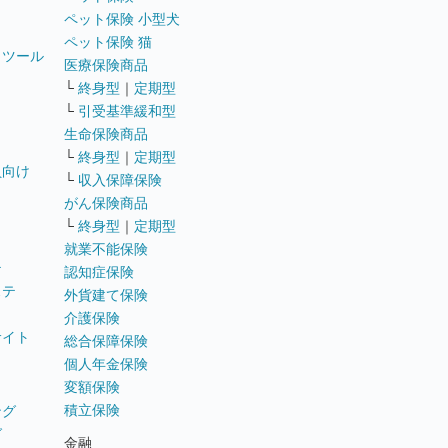
ペット保険 小型犬
ペット保険 猫
トツール
医療保険商品
└
終身型
｜
定期型
└
引受基準緩和型
生命保険商品
└
終身型
｜
定期型
員向け
└
収入保障保険
がん保険商品
└
終身型
｜
定期型
就業不能保険
テ
認知症保険
ステ
外貨建て保険
介護保険
サイト
総合保障保険
個人年金保険
変額保険
積立保険
ング
グ
金融