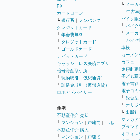
└
メーカ
FX
中古車
カードローン
バイク販
└
銀行系
｜
ノンバンク
└
バイク
クレジットカード
└
メーカ
└
年会費無料
バイク
└
クレジットカード
車検
└
ゴールドカード
カーメン
デビットカード
カフェ
キャッシュレス決済アプリ
定額制動
暗号資産取引所
子ども写
└
現物取引（仮想通貨）
電子書籍
└
証拠金取引（仮想通貨）
電子コミ
ロボアドバイザー
└
総合型
└
オリジ
住宅
└
出版社
不動産仲介 売却
マンガア
└
マンション
｜
戸建て
｜
土地
ブランド
不動産仲介 購入
オフィス
└
マンション
｜
戸建て