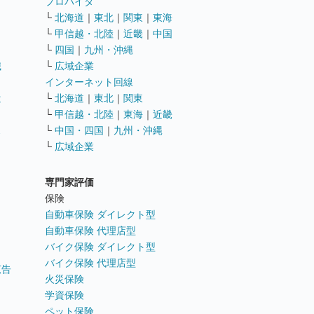
ト
プロバイダ
└
北海道
｜
東北
｜
関東
｜
東海
└
甲信越・北陸
｜
近畿
｜
中国
└
四国
｜
九州・沖縄
職
└
広域企業
インターネット回線
遣
└
北海道
｜
東北
｜
関東
└
甲信越・北陸
｜
東海
｜
近畿
ス
└
中国・四国
｜
九州・沖縄
└
広域企業
専門家評価
ト
保険
自動車保険 ダイレクト型
自動車保険 代理店型
バイク保険 ダイレクト型
バイク保険 代理店型
広告
火災保険
学資保険
ペット保険