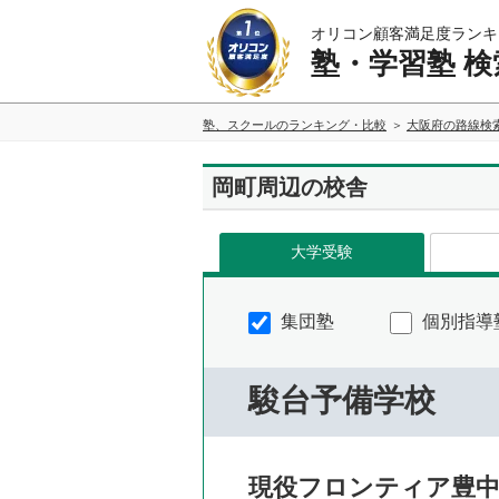
オリコン顧客満足度ランキ
塾・学習塾 検
塾、スクールのランキング・比較
大阪府の路線検
岡町周辺の校舎
大学受験
集団塾
個別指導
駿台予備学校
現役フロンティア豊