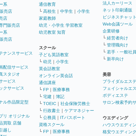
法人カーリース
ー系
通信教育
ネット印刷通販
販売店
└
高校生
｜
中学生
｜
小学生
ビジネスチャッ
売店
家庭教師
Web会議ツール
専門販売店
幼児・小学生 学習教室
企業研修
ー系
幼児教室 知育
└
経営者向け
販売店
└
管理職向け
スクール
└
若手・一般社
テナンスサービス
子ども英語教室
└
新卒向け
└
幼児
｜
小学生
画配信サービス
英会話教室
真スタジオ
美容
オンライン英会話
サービス
ブライダルエス
通信講座
ックサービス
フェイシャルエ
└
FP
｜
医療事務
ボディエステ
└
宅建
｜
簿記
ナル作品限定型
サロン検索予約
└
TOEIC
｜
社会保険労務士
└
行政書士
｜
ケアマネジャー
プリ オリジナル
└
公務員
｜
ITパスポート
ウエディング
品買取 店舗
資格スクール
ハウスウエディ
引越し
└
FP
｜
医療事務
格安ウエディン