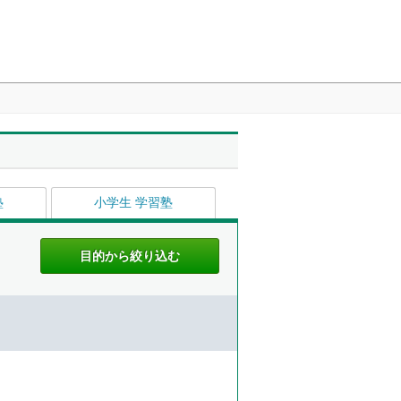
塾
小学生 学習塾