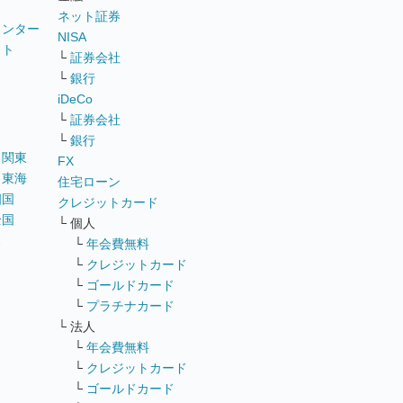
ネット証券
ウンター
NISA
イト
└
証券会社
リ
└
銀行
iDeCo
└
証券会社
└
銀行
｜
関東
FX
｜
東海
住宅ローン
四国
クレジットカード
全国
└ 個人
ス
└
年会費無料
└
クレジットカード
└
ゴールドカード
└
プラチナカード
└ 法人
└
年会費無料
└
クレジットカード
└
ゴールドカード