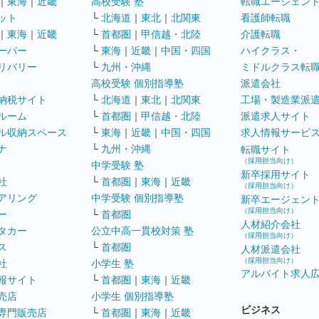
｜
東海
｜
近畿
高校受験 塾
転職エージェン
ット
└
北海道
｜
東北
｜
北関東
看護師転職
｜
東海
｜
近畿
└
首都圏
｜
甲信越・北陸
介護転職
ーパー
└
東海
｜
近畿
｜
中国・四国
ハイクラス・
リバリー
└
九州・沖縄
ミドルクラス転
高校受験 個別指導塾
派遣会社
納税サイト
└
北海道
｜
東北
｜
北関東
工場・製造業派
ルーム
└
首都圏
｜
甲信越・北陸
派遣求人サイト
ル収納スペース
└
東海
｜
近畿
｜
中国・四国
求人情報サービ
ナ
└
九州・沖縄
転職サイト
（採用担当向け）
中学受験 塾
新卒採用サイト
社
└
首都圏
｜
東海
｜
近畿
（採用担当向け）
アリング
中学受験 個別指導塾
新卒エージェン
（採用担当向け）
ー
└
首都圏
人材紹介会社
タカー
公立中高一貫校対策 塾
（採用担当向け）
ス
└
首都圏
人材派遣会社
（採用担当向け）
社
小学生 塾
アルバイト求人
報サイト
└
首都圏
｜
東海
｜
近畿
売店
小学生 個別指導塾
ビジネス
専門販売店
└
首都圏
｜
東海
｜
近畿