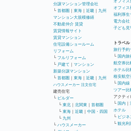
オフィス
分譲マンション管理会社
オフィス
└
首都圏
｜
東海
｜
近畿
｜
九州
福利厚生
マンション大規模修繕
電力会社
不動産仲介 賃貸
子ども見
賃貸情報サイト
賃貸マンション
トラベル
住宅設備ショールーム
旅行予約
リフォーム
└
国内旅
└
フルリフォーム
航空券比
└
戸建て
｜
マンション
ホテル比
新築分譲マンション
格安航空券
└
首都圏
｜
東海
｜
近畿
｜
九州
└
国内線
ハウスメーカー 注文住宅
ツアー比
建売住宅
アクティ
└
ビルダー
└
国内
｜
└
東北
｜
北関東
｜
首都圏
ホテル
└
東海
｜
近畿
｜
中国・四国
└
ビジネ
└
九州
└
観光利
└
ハウスメーカー