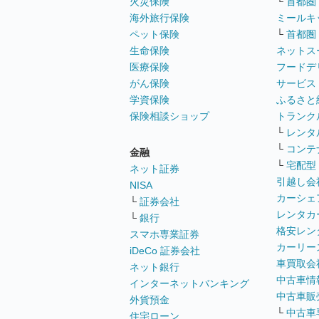
火災保険
└
首都圏
海外旅行保険
ミールキ
ペット保険
└
首都圏
生命保険
ネットス
医療保険
フードデ
がん保険
サービス
学資保険
ふるさと
保険相談ショップ
トランク
└
レンタ
└
コンテ
金融
└
宅配型
ネット証券
引越し会
NISA
カーシェ
└
証券会社
レンタカ
└
銀行
格安レン
スマホ専業証券
カーリー
iDeCo 証券会社
車買取会
ネット銀行
中古車情
インターネットバンキング
中古車販
外貨預金
└
中古車
住宅ローン