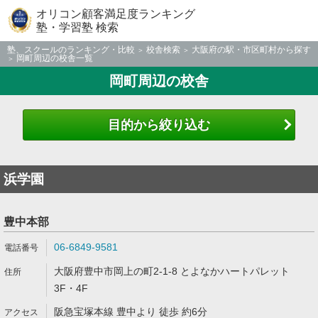
オリコン顧客満足度ランキング
塾・学習塾 検索
塾、スクールのランキング・比較
校舎検索
大阪府の駅・市区町村から探す
岡町周辺の校舎一覧
岡町周辺の校舎
目的から絞り込む
浜学園
豊中本部
06-6849-9581
大阪府豊中市岡上の町2-1-8 とよなかハートパレット
3F・4F
阪急宝塚本線 豊中より 徒歩 約6分