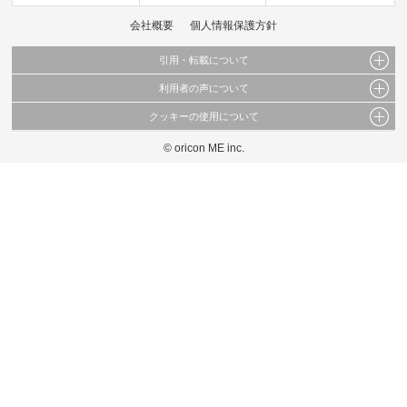
会社概要
個人情報保護方針
引用・転載について
利用者の声について
当サイトで公開されている情報（文字、写真、イラスト、画像データ等）及びこれらの配
置・編集および構造などについての著作権は株式会社oricon MEに帰属しております。
クッキーの使用について
当サイトに掲載している内容はすべてサービスの利用者が提出された見解・感想です。
これらの情報を権利者の許可なく無断転載・複製などの二次利用を行うことは固く禁じて
弊社が内容について正確性を含め一切保証するものではありません。
おります。
© oricon ME inc.
このサイトでは Cookie を使用して、ユーザーに合わせたコンテンツや広告の表示、ソー
弊社の見解・ 意見ではないことをご理解いただいた上でご覧ください。
シャル メディア機能の提供、広告の表示回数やクリック数の測定を行っています。
また、ユーザーによるサイトの利用状況についても情報を収集し、ソーシャル メディア
や広告配信、データ解析の各パートナーに提供しています。
各パートナーは、この情報とユーザーが各パートナーに提供した他の情報や、ユーザーが
各パートナーのサービスを使用したときに収集した他の情報を組み合わせて使用すること
があります。