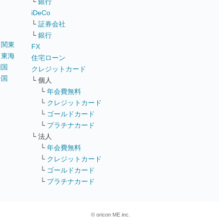
└
銀行
iDeCo
└
証券会社
└
銀行
｜
関東
FX
｜
東海
住宅ローン
四国
クレジットカード
全国
└ 個人
ス
└
年会費無料
└
クレジットカード
└
ゴールドカード
└
プラチナカード
└ 法人
└
年会費無料
└
クレジットカード
└
ゴールドカード
└
プラチナカード
© oricon ME inc.