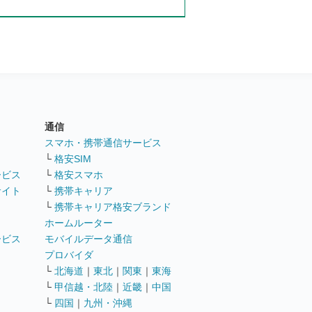
通信
ト
スマホ・携帯通信サービス
└
格安SIM
ービス
└
格安スマホ
サイト
└
携帯キャリア
└
携帯キャリア格安ブランド
ホームルーター
ービス
モバイルデータ通信
ト
プロバイダ
└
北海道
｜
東北
｜
関東
｜
東海
└
甲信越・北陸
｜
近畿
｜
中国
└
四国
｜
九州・沖縄