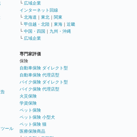
職
└
広域企業
インターネット回線
遣
└
北海道
｜
東北
｜
関東
└
甲信越・北陸
｜
東海
｜
近畿
ス
└
中国・四国
｜
九州・沖縄
└
広域企業
専門家評価
ト
保険
自動車保険 ダイレクト型
自動車保険 代理店型
バイク保険 ダイレクト型
バイク保険 代理店型
広告
火災保険
学資保険
ペット保険
ペット保険 小型犬
ペット保険 猫
トツール
医療保険商品