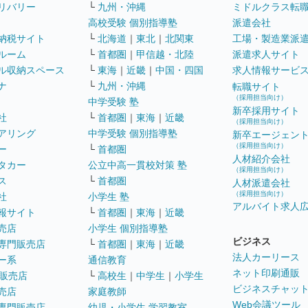
リバリー
└
九州・沖縄
ミドルクラス転
高校受験 個別指導塾
派遣会社
納税サイト
└
北海道
｜
東北
｜
北関東
工場・製造業派
ルーム
└
首都圏
｜
甲信越・北陸
派遣求人サイト
ル収納スペース
└
東海
｜
近畿
｜
中国・四国
求人情報サービ
ナ
└
九州・沖縄
転職サイト
（採用担当向け）
中学受験 塾
新卒採用サイト
社
└
首都圏
｜
東海
｜
近畿
（採用担当向け）
アリング
中学受験 個別指導塾
新卒エージェン
（採用担当向け）
ー
└
首都圏
人材紹介会社
タカー
公立中高一貫校対策 塾
（採用担当向け）
ス
└
首都圏
人材派遣会社
（採用担当向け）
社
小学生 塾
アルバイト求人
報サイト
└
首都圏
｜
東海
｜
近畿
売店
小学生 個別指導塾
ビジネス
専門販売店
└
首都圏
｜
東海
｜
近畿
法人カーリース
ー系
通信教育
ネット印刷通販
販売店
└
高校生
｜
中学生
｜
小学生
ビジネスチャッ
売店
家庭教師
Web会議ツール
専門販売店
幼児・小学生 学習教室