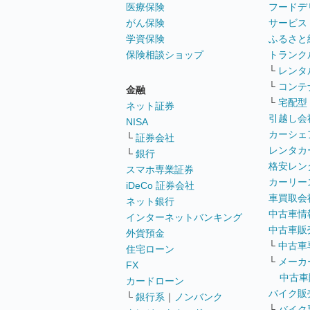
医療保険
フードデ
がん保険
サービス
学資保険
ふるさと
保険相談ショップ
トランク
└
レンタ
└
コンテ
金融
└
宅配型
ネット証券
引越し会
NISA
カーシェ
└
証券会社
レンタカ
└
銀行
格安レン
スマホ専業証券
カーリー
iDeCo 証券会社
車買取会
ネット銀行
中古車情
インターネットバンキング
中古車販
外貨預金
└
中古車
住宅ローン
└
メーカ
FX
中古車
カードローン
バイク販
└
銀行系
｜
ノンバンク
└
バイク