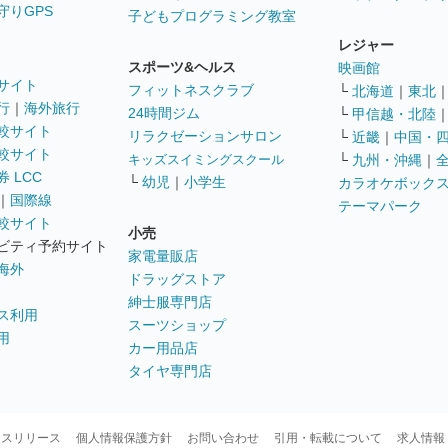
守りGPS
子どもプログラミング教室
レジャー
スポーツ&ヘルス
映画館
サイト
フィットネスクラブ
└
北海道
｜
東北
行
｜
海外旅行
24時間ジム
└
甲信越・北陸
較サイト
リラクゼーションサロン
└
近畿
｜
中国・
較サイト
キッズスイミングスクール
└
九州・沖縄
｜
 LCC
└
幼児
｜
小学生
カラオケボック
｜
国際線
テーマパーク
較サイト
小売
ビティ予約サイト
家電量販店
海外
ドラッグストア
紳士服専門店
ス利用
スーツショップ
用
カー用品店
タイヤ専門店
ースリリース
個人情報保護方針
お問い合わせ
引用・転載について
求人情報