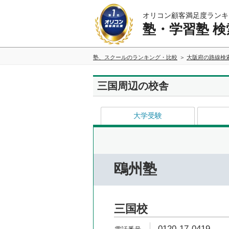
オリコン顧客満足度ランキ
塾・学習塾 検
塾、スクールのランキング・比較
大阪府の路線検
三国周辺の校舎
大学受験
鴎州塾
三国校
0120-17-0419