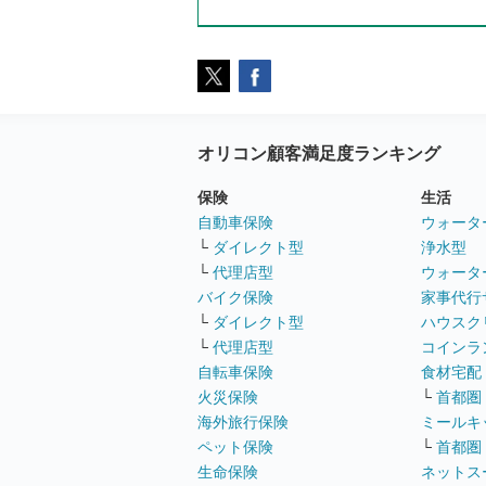
オリコン顧客満足度ランキング
保険
生活
自動車保険
ウォータ
└
ダイレクト型
浄水型
└
代理店型
ウォータ
バイク保険
家事代行
└
ダイレクト型
ハウスク
└
代理店型
コインラ
自転車保険
食材宅配
火災保険
└
首都圏
海外旅行保険
ミールキ
ペット保険
└
首都圏
生命保険
ネットス