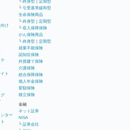
└
終身型
｜
定期型
└
引受基準緩和型
生命保険商品
└
終身型
｜
定期型
員向け
└
収入保障保険
がん保険商品
└
終身型
｜
定期型
就業不能保険
テ
認知症保険
ステ
外貨建て保険
介護保険
サイト
総合保障保険
個人年金保険
変額保険
積立保険
ング
グ
金融
ネット証券
ウンター
NISA
イト
└
証券会社
リ