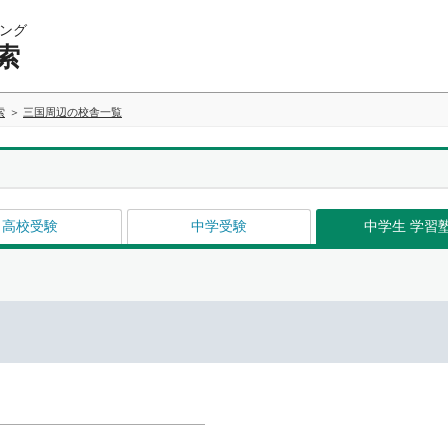
ング
索
索
三国周辺の校舎一覧
高校受験
中学受験
中学生 学習