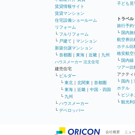
子ども見
賃貸情報サイト
賃貸マンション
トラベル
住宅設備ショールーム
旅行予約
リフォーム
└
国内旅
└
フルリフォーム
航空券比
└
戸建て
｜
マンション
ホテル比
新築分譲マンション
格安航空券
└
首都圏
｜
東海
｜
近畿
｜
九州
└
国内線
ハウスメーカー 注文住宅
ツアー比
建売住宅
アクティ
└
ビルダー
└
国内
｜
└
東北
｜
北関東
｜
首都圏
ホテル
└
東海
｜
近畿
｜
中国・四国
└
ビジネ
└
九州
└
観光利
└
ハウスメーカー
└
デベロッパー
会社概要
ニュ