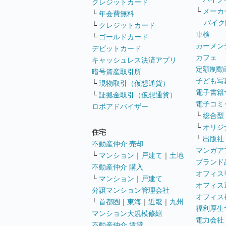
クレジットカード
└
メーカ
└
年会費無料
バイク
└
クレジットカード
車検
└
ゴールドカード
カーメン
デビットカード
カフェ
キャッシュレス決済アプリ
定額制動
暗号資産取引所
子ども写
└
現物取引（仮想通貨）
電子書籍
└
証拠金取引（仮想通貨）
電子コミ
ロボアドバイザー
└
総合型
└
オリジ
住宅
└
出版社
不動産仲介 売却
マンガア
└
マンション
｜
戸建て
｜
土地
ブランド
不動産仲介 購入
オフィス
└
マンション
｜
戸建て
オフィス
分譲マンション管理会社
オフィス
└
首都圏
｜
東海
｜
近畿
｜
九州
福利厚生
マンション大規模修繕
電力会社
不動産仲介 賃貸