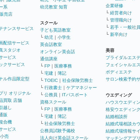
企業研修
ー系
幼児教室 知育
└
経営者向け
販売店
└
管理職向け
スクール
└
若手・一般社
テナンスサービス
子ども英語教室
└
新卒向け
└
幼児
｜
小学生
画配信サービス
英会話教室
真スタジオ
美容
オンライン英会話
サービス
ブライダルエス
通信講座
ックサービス
フェイシャルエ
└
FP
｜
医療事務
ボディエステ
└
宅建
｜
簿記
ナル作品限定型
サロン検索予約
└
TOEIC
｜
社会保険労務士
└
行政書士
｜
ケアマネジャー
プリ オリジナル
└
公務員
｜
ITパスポート
ウエディング
品買取 店舗
資格スクール
ハウスウエディ
引越し
└
FP
｜
医療事務
格安ウエディン
通販
└
宅建
｜
簿記
結婚相談所
複合機
└
社会保険労務士
結婚式場相談カ
サービス
公務員試験予備校
結婚式場情報サ
 小売
法人向け英会話スクール
マッチングアプ