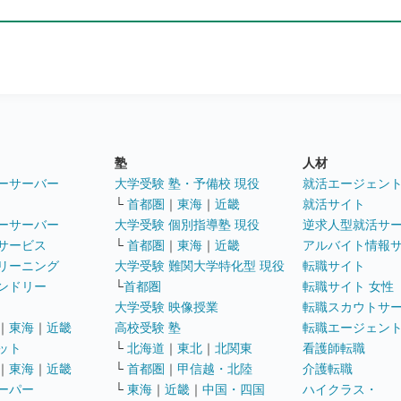
塾
人材
ーサーバー
大学受験 塾・予備校 現役
就活エージェン
└
首都圏
｜
東海
｜
近畿
就活サイト
ーサーバー
大学受験 個別指導塾 現役
逆求人型就活サ
サービス
└
首都圏
｜
東海
｜
近畿
アルバイト情報
リーニング
大学受験 難関大学特化型 現役
転職サイト
ンドリー
└
首都圏
転職サイト 女性
大学受験 映像授業
転職スカウトサ
｜
東海
｜
近畿
高校受験 塾
転職エージェン
ット
└
北海道
｜
東北
｜
北関東
看護師転職
｜
東海
｜
近畿
└
首都圏
｜
甲信越・北陸
介護転職
ーパー
└
東海
｜
近畿
｜
中国・四国
ハイクラス・