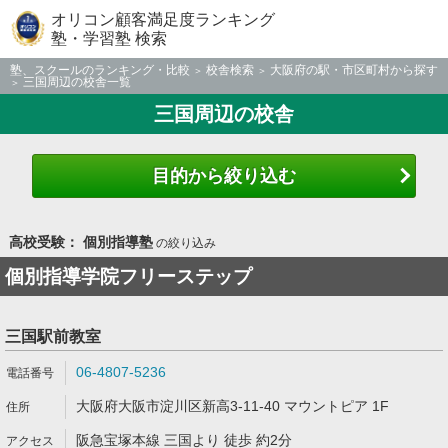
オリコン顧客満足度ランキング
塾・学習塾 検索
塾、スクールのランキング・比較
校舎検索
大阪府の駅・市区町村から探す
三国周辺の校舎一覧
三国周辺の校舎
目的から絞り込む
高校受験： 個別指導塾
の絞り込み
個別指導学院フリーステップ
三国駅前教室
06-4807-5236
大阪府大阪市淀川区新高3-11-40 マウントピア 1F
阪急宝塚本線 三国より 徒歩 約2分