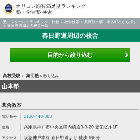
オリコン顧客満足度ランキング
塾・学習塾 検索
塾、スクールのランキング・比較
校舎検索
兵庫県の駅・市区町村から探す
春日野道周辺の校舎一覧
春日野道周辺の校舎
目的から絞り込む
高校受験： 集団塾
の絞り込み
山本塾
葺合教室
0120-448-883
兵庫県神戸市中央区熊内橋通3-3-20 登栄ビル1F
阪急神戸本線 春日野道より 徒歩 約6分