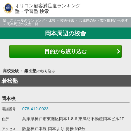
オリコン顧客満足度ランキング
塾・学習塾 検索
塾、スクールのランキング・比較
校舎検索
兵庫県の駅・市区町村から探す
岡本周辺の校舎一覧
岡本周辺の校舎
目的から絞り込む
高校受験： 集団塾
の絞り込み
若松塾
岡本校
078-412-0023
兵庫県神戸市東灘区岡本1-8-6 東洋紡不動産岡本ビル2F
阪急神戸本線 岡本より 徒歩 約3分