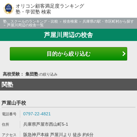
オリコン顧客満足度ランキング
塾・学習塾 検索
塾、スクールのランキング・比較
校舎検索
兵庫県の駅・市区町村から探す
芦屋川周辺の校舎一覧
芦屋川周辺の校舎
目的から絞り込む
高校受験： 集団塾
の絞り込み
関塾
芦屋山手校
0797-22-4821
兵庫県芦屋市西山町5-1
阪急神戸本線 芦屋川より 徒歩 約6分