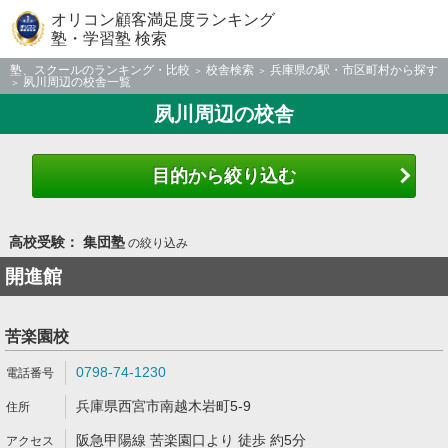
オリコン顧客満足度ランキング
塾・学習塾 検索
塾、スクールのランキング・比較
校舎検索
兵庫県の駅・市区町村から探す
夙川周辺の校舎一覧
夙川周辺の校舎
目的から絞り込む
高校受験： 集団塾
の絞り込み
開進館
苦楽園校
0798-74-1230
兵庫県西宮市南越木岩町5-9
阪急甲陽線 苦楽園口より 徒歩 約5分