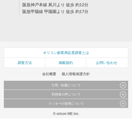
阪急神戸本線 夙川より 徒歩 約12分
阪急甲陽線 甲陽園より 徒歩 約17分
オリコン顧客満足度調査とは
調査方法
掲載規約
お問い合わせ
会社概要
個人情報保護方針
引用・転載について
利用者の声について
当サイトで公開されている情報（文字、写真、イラスト、画像データ等）及びこれらの配
置・編集および構造などについての著作権は株式会社oricon MEに帰属しております。
クッキーの使用について
当サイトに掲載している内容はすべてサービスの利用者が提出された見解・感想です。
これらの情報を権利者の許可なく無断転載・複製などの二次利用を行うことは固く禁じて
弊社が内容について正確性を含め一切保証するものではありません。
おります。
© oricon ME inc.
このサイトでは Cookie を使用して、ユーザーに合わせたコンテンツや広告の表示、ソー
弊社の見解・ 意見ではないことをご理解いただいた上でご覧ください。
シャル メディア機能の提供、広告の表示回数やクリック数の測定を行っています。
また、ユーザーによるサイトの利用状況についても情報を収集し、ソーシャル メディア
や広告配信、データ解析の各パートナーに提供しています。