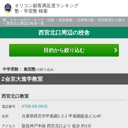
オリコン顧客満足度ランキング
塾・学習塾 検索
塾、スクールのランキング・比較
校舎検索
兵庫県の駅・市区町村から探す
西宮北口周辺の校舎一覧
西宮北口周辺の校舎
目的から絞り込む
中学受験： 集団塾
の絞り込み
Z会京大進学教室
西宮北口教室
0798-69-0615
兵庫県西宮市甲風園1-2-1 甲風園阪急ビル4F
阪急神戸本線 西宮北口より 徒歩 約1分