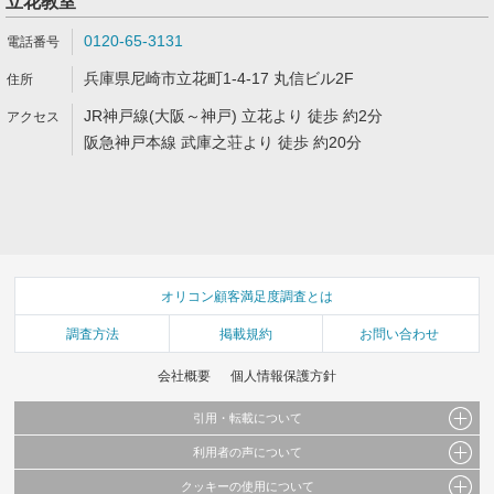
立花教室
0120-65-3131
兵庫県尼崎市立花町1-4-17 丸信ビル2F
JR神戸線(大阪～神戸) 立花より 徒歩 約2分
阪急神戸本線 武庫之荘より 徒歩 約20分
オリコン顧客満足度調査とは
調査方法
掲載規約
お問い合わせ
会社概要
個人情報保護方針
引用・転載について
利用者の声について
当サイトで公開されている情報（文字、写真、イラスト、画像データ等）及びこれらの配
置・編集および構造などについての著作権は株式会社oricon MEに帰属しております。
クッキーの使用について
当サイトに掲載している内容はすべてサービスの利用者が提出された見解・感想です。