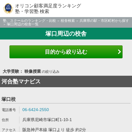
オリコン顧客満足度ランキング
塾・学習塾 検索
塾、スクールのランキング・比較
校舎検索
兵庫県の駅・市区町村から探す
塚口周辺の校舎一覧
塚口周辺の校舎
目的から絞り込む
大学受験： 映像授業
の絞り込み
河合塾マナビス
塚口校
06-6424-2550
兵庫県尼崎市塚口町1-10-1
阪急神戸本線 塚口より 徒歩 約2分