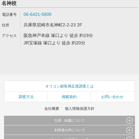
名神校
06-6421-5800
兵庫県尼崎市名神町2-2-23 2F
阪急神戸本線 塚口より 徒歩 約19分
JR宝塚線 塚口より 徒歩 約20分
オリコン顧客満足度調査とは
調査方法
掲載規約
お問い合わせ
会社概要
個人情報保護方針
引用・転載について
利用者の声について
当サイトで公開されている情報（文字、写真、イラスト、画像データ等）及びこれらの配
置・編集および構造などについての著作権は株式会社oricon MEに帰属しております。