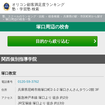
オリコン顧客満足度ランキング
塾・学習塾 検索
塾、スクールのランキング・比較
校舎検索
兵庫県の駅・市区町村から探す
塚口周辺の校舎一覧
塚口周辺の校舎
目的から絞り込む
関西個別指導学院
塚口教室
0120-59-3762
兵庫県尼崎市南塚口町2-1-2 塚口さんさんタウン2館 3F
阪急神戸本線 塚口より 徒歩 約2分
JR宝塚線 塚口より 徒歩 約13分