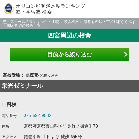
オリコン顧客満足度ランキング
塾・学習塾 検索
塾、スクールのランキング・比較
校舎検索
京都府の駅・市区町村から探す
四宮周辺の校舎一覧
四宮周辺の校舎
目的から絞り込む
高校受験： 集団塾
の絞り込み
栄光ゼミナール
山科校
075-592-9582
京都府京都市山科区竹鼻竹ノ街道町70
琵琶湖線 山科より 徒歩 約5分